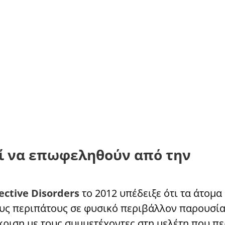
ί να επωφεληθούν από την
fective Disorders
το 2012 υπέδειξε ότι τα άτομα
ους περιπάτους σε φυσικό περιβάλλον παρουσί
κριση με τους συμμετέχοντες στη μελέτη που π