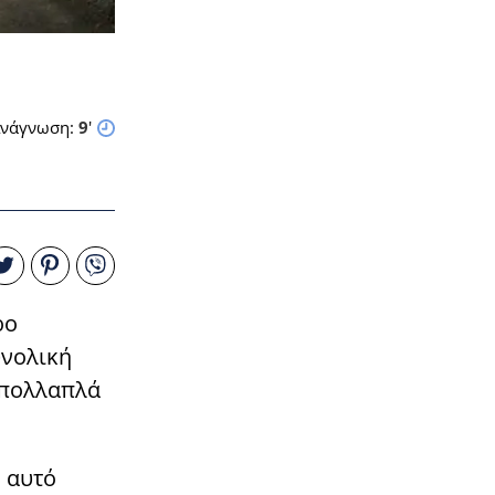
νάγνωση:
9
'
ρο
υνολική
ι πολλαπλά
ό αυτό