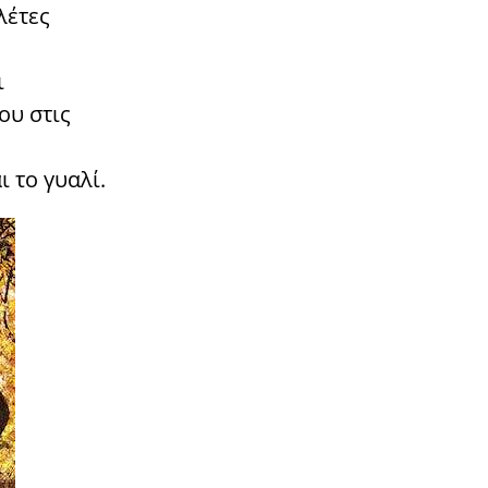
λέτες
ι
ου στις
 το γυαλί.