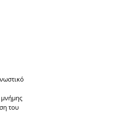
γνωστικό
ς μνήμης
ση του