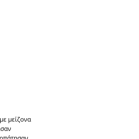
 με μείζονα
ασαν
ερπάτησαν