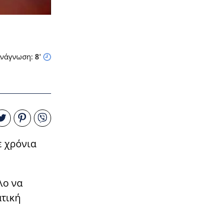
νάγνωση:
8
'
ε χρόνια
λο να
ατική