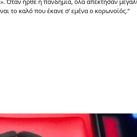
η». Όταν ήρθε η πανδημία, όλα απέκτησαν μεγα
ίναι το καλό που έκανε σ’ εμένα ο κορωνοϊός.”