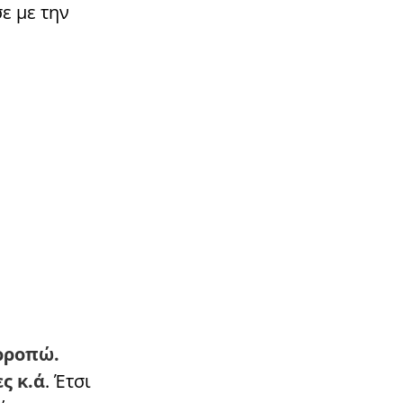
ε με την
ρροπώ.
ς κ.ά
. Έτσι