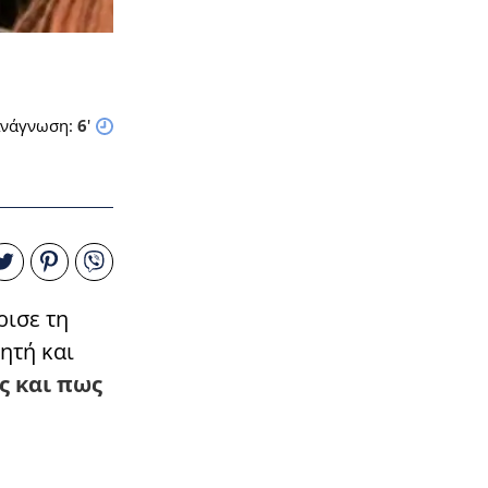
νάγνωση:
6
'
ρισε τη
ητή και
ς και πως