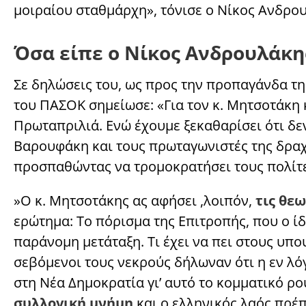
μοιραίου σταθμάρχη», τόνισε ο Νίκος Ανδρο
Όσα είπε ο Νίκος Ανδρουλάκης
Σε δηλώσεις του, ως προς την προπαγάνδα τ
του ΠΑΣΟΚ σημείωσε: «Για τον κ. Μητσοτάκη 
Πρωταπριλιά. Ενώ έχουμε ξεκαθαρίσει ότι δε
Βαρουφάκη και τους πρωταγωνιστές της δρα
προσπαθώντας να τρομοκρατήσει τους πολίτε
»Ο κ. Μητσοτάκης ας αφήσει ,λοιπόν,
τις θε
ερώτημα: Το πόρισμα της Επιτροπής, που ο ίδ
παράνομη μετάταξη. Τι έχει να πει στους υπου
σεβόμενοι τους νεκρούς δήλωναν ότι η εν λόγ
στη Νέα Δημοκρατία γι’ αυτό το κομματικό ρ
συλλογική μνήμη
και ο ελληνικός λαός πρέπ