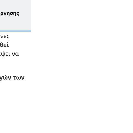
11:12
LIFESTYLE
έρνησης
ΠΑΝΕΛΛΗΝΙΑ ΣΥΓΚΙΝΗΣΗ ΓΙΑ ΤΟΝ
ΤΡΑΓΟΥΔΙΣΤΗ, ΔΗΜΗΤΡΗ ΚΟΚΟΤΑ
10:42
ΕΛΛΑΔΑ
ενες
Με πανάκριβο αμάξι φυγάδεψαν
θεί
τον Μητσοτάκη την ώρα που οι
έψει να
αγρότες είναι απλήρωτοι 3 χρόνια
10:08
ΖΩΔΙΑ
Όλα αλλάζουν από σήμερα 11/11:
ηγών των
Τα 4 Zώδια που έχουν «μήνυμα»
από το σύμπαν
09:28
LIFESTYLE
Γιώργος Τσαλίκης: Ο γιος του
παρουσιάστηκε στο Πολεμικό
Ναυτικό – «Και σε αυτό σου το
βήμα δίπλα σου»
09:11
ΕΛΛΑΔΑ