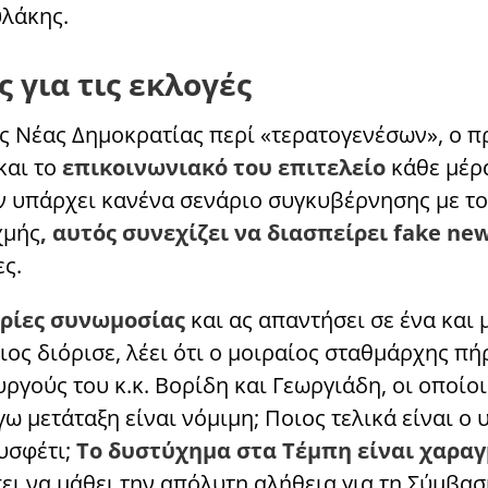
υλάκης.
 για τις εκλογές
ης Νέας Δημοκρατίας περί «τερατογενέσων», ο 
και το
επικοινωνιακό του επιτελείο
κάθε μέρα
ν υπάρχει κανένα σενάριο συγκυβέρνησης με το
χμής
, αυτός συνεχίζει να διασπείρει fake ne
ς.
ωρίες συνωμοσίας
και ας απαντήσει σε ένα και 
ιος διόρισε, λέει ότι ο μοιραίος σταθμάρχης πή
ργούς του κ.κ. Βορίδη και Γεωργιάδη, οι οποίοι
ω μετάταξη είναι νόμιμη; Ποιος τελικά είναι ο
ουσφέτι;
Το δυστύχημα στα Τέμπη είναι χαραγ
ει να μάθει την απόλυτη αλήθεια για τη Σύμβασ