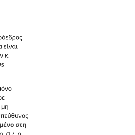
πρόεδρος
 είναι
ν κ.
ws
μόνο
ρε
 μη
 υπεύθυνος
μένο στη
η 717, η