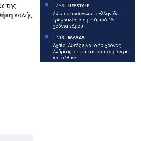
ος της
12:39
LIFESTYLE
Χώρισε πασίγνωστη Ελληνίδα
θήκη
καλής
τραγουδίστρια μετά από 15
χρόνια γάμου
12:19
ΕΛΛΑΔΑ
Αχαΐα: Αυτός είναι ο τρίχρονος
Ανδρέας που έπεσε από τη μάντρα
και πέθανε
12:09
ΕΛΛΑΔΑ
Έφυγε από τη ζωή 40χρονη
μητέρα δύο μικρών παιδιών
12:00
ΕΛΛΑΔΑ
Επίδομα 250 ευρώ: Έρχεται
νωρίτερα – Πότε πληρώνονται οι
1,4 εκατ. συνταξιούχοι
11:33
ΚΟΣΜΟΣ
Επεσε αεροπλάνο: Σκοτώθηκαν
όλοι οι επιβάτες