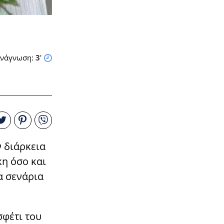
νάγνωση:
3
'
ν διάρκεια
κη όσο και
α σενάρια
σφέτι του