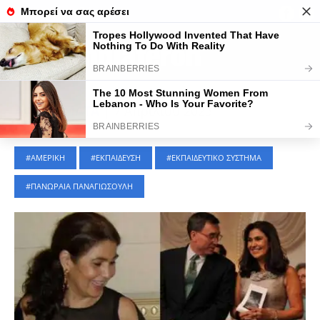
Τελευταίες Ειδήσεις
ΑΦΙΕΡΩΜΑΤΑ
|
7 Απριλίου 2023
ΑΜΕΡΙΚΗ
ΕΚΠΑΙΔΕΥΣΗ
ΕΚΠΑΙΔΕΥΤΙΚΟ ΣΥΣΤΗΜΑ
ΠΑΝΩΡΑΙΑ ΠΑΝΑΓΙΩΣΟΥΛΗ