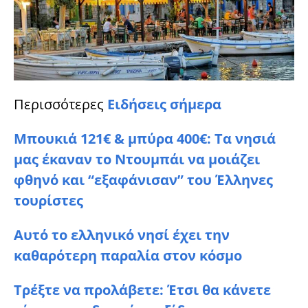
Περισσότερες
Ειδήσεις σήμερα
Μπουκιά 121€ & μπύρα 400€: Τα νησιά
μας έκαναν το Ντουμπάι να μοιάζει
φθηνό και “εξαφάνισαν” του Έλληνες
τουρίστες
Aυτό το ελληνικό νησί έχει την
καθαρότερη παραλία στον κόσμο
Τρέξτε να προλάβετε: Έτσι θα κάνετε