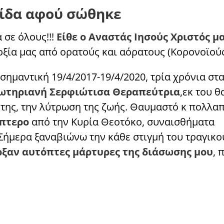
ξίδα αφού σώθηκε
 σε όλους!!!
Είθε ο Αναστάς Ιησούς Χριστός μ
ξία μας από ορατούς και αόρατους (Κορονοϊούς
 σημαντική 19/4/2017-19/4/2020, τρία χρόνια στ
ωτηριανή Σερφιώτισα Θεραπεύτρια
,εκ του θ
της, την λύτρωση της ζωής. Θαυμαστό κ πολλα
όπτερο
από την Κυρία Θεοτόκο, συναισθήματα
ήμερα ξαναβιώνω την κάθε στιγμή του τραγικο
ρξαν αυτόπτες μάρτυρες της διάσωσης μου
, 