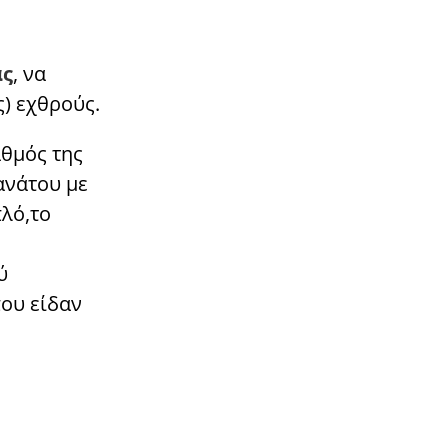
ας
, να
) εχθρούς.
αθμός της
ανάτου με
πλό,το
ύ
που είδαν