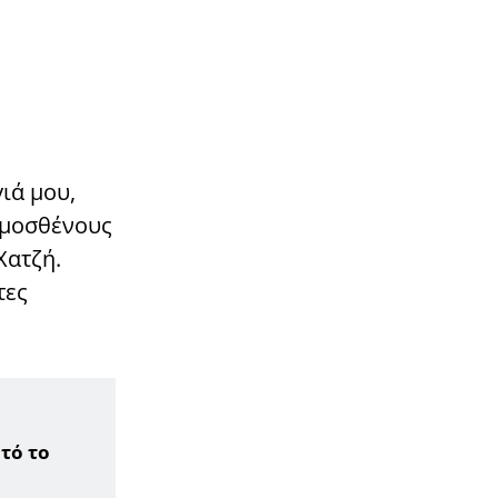
μητέρα δύο μικρών παιδιών
12:00
ΕΛΛΑΔΑ
Επίδομα 250 ευρώ: Έρχεται
νωρίτερα – Πότε πληρώνονται οι
1,4 εκατ. συνταξιούχοι
11:33
ΚΟΣΜΟΣ
ιά μου,
Επεσε αεροπλάνο: Σκοτώθηκαν
όλοι οι επιβάτες
ημοσθένους
Χατζή.
11:12
LIFESTYLE
ΠΑΝΕΛΛΗΝΙΑ ΣΥΓΚΙΝΗΣΗ ΓΙΑ ΤΟΝ
τες
ΤΡΑΓΟΥΔΙΣΤΗ, ΔΗΜΗΤΡΗ ΚΟΚΟΤΑ
10:42
ΕΛΛΑΔΑ
Με πανάκριβο αμάξι φυγάδεψαν
τον Μητσοτάκη την ώρα που οι
αγρότες είναι απλήρωτοι 3 χρόνια
τό το
10:08
ΖΩΔΙΑ
Όλα αλλάζουν από σήμερα 11/11: