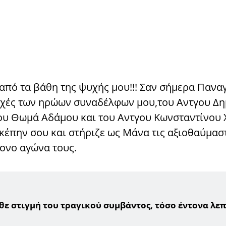
από τα βάθη της ψυχής μου!!! Σαν σήμερα Παναγ
ψυχές των ηρώων συναδέλφων μου,του Αντγου Δ
ου Θωμά Αδάμου και του Αντγου Κωνσταντίνου 
κέπην σου και στήριζε ως Μάνα τις αξιοθαύμασ
πονο αγώνα τους.
θε στιγμή του τραγικού συμβάντος, τόσο έντονα λεπ