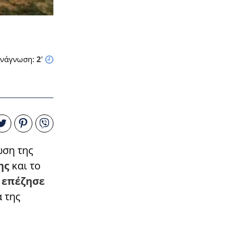
νάγνωση:
2
'
ωση της
ης
και το
 επέζησε
 της