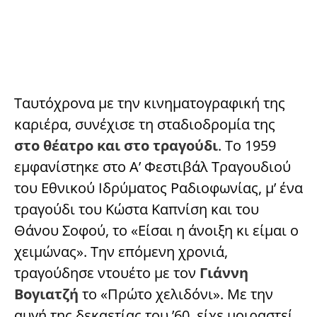
Ταυτόχρονα με την κινηματογραφική της
καριέρα, συνέχισε τη σταδιοδρομία της
στο θέατρο και στο τραγούδι
. Το 1959
εμφανίστηκε στο Α’ Φεστιβάλ Τραγουδιού
του Εθνικού Ιδρύματος Ραδιοφωνίας, μ’ ένα
τραγούδι του Κώστα Καπνίση και του
Θάνου Σοφού, το «Είσαι η άνοιξη κι είμαι ο
χειμώνας». Την επόμενη χρονιά,
τραγούδησε ντουέτο με τον
Γιάννη
Βογιατζή
το «Πρώτο χελιδόνι». Με την
αυγή της δεκαετίας του ’60, είχε μοιραστεί