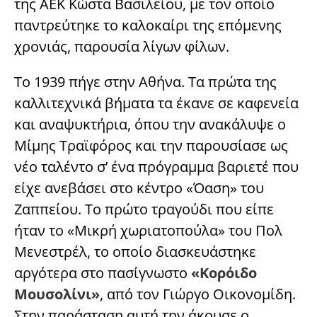
της ΑΕΚ Κώστα Βασιλείου, με τον οποίο
παντρεύτηκε το καλοκαίρι της επόμενης
χρονιάς, παρουσία λίγων φίλων.
Το 1939 πήγε στην Αθήνα. Τα πρώτα της
καλλιτεχνικά βήματα τα έκανε σε καφενεία
και αναψυκτήρια, όπου την ανακάλυψε ο
Μίμης Τραϊφόρος και την παρουσίασε ως
νέο ταλέντο σ’ ένα πρόγραμμα βαριετέ που
είχε ανεβάσει στο κέντρο «Όαση» του
Ζαππείου. Το πρώτο τραγούδι που είπε
ήταν το «Μικρή χωριατοπούλα» του Πολ
Μενεστρέλ, το οποίο διασκευάστηκε
αργότερα στο πασίγνωστο
«Κορόιδο
Μουσολίνι»
, από τον Γιώργο Οικονομίδη.
Στην παράσταση αυτή την άκουσε ο