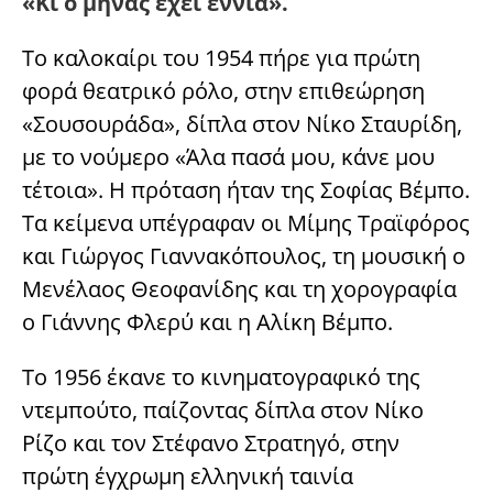
«Κι ο μήνας έχει εννιά».
Το καλοκαίρι του 1954 πήρε για πρώτη
φορά θεατρικό ρόλο, στην επιθεώρηση
«Σουσουράδα», δίπλα στον Νίκο Σταυρίδη,
με το νούμερο «Άλα πασά μου, κάνε μου
τέτοια». Η πρόταση ήταν της Σοφίας Βέμπο.
Τα κείμενα υπέγραφαν οι Μίμης Τραϊφόρος
και Γιώργος Γιαννακόπουλος, τη μουσική ο
Μενέλαος Θεοφανίδης και τη χορογραφία
ο Γιάννης Φλερύ και η Αλίκη Βέμπο.
Το 1956 έκανε το κινηματογραφικό της
ντεμπούτο, παίζοντας δίπλα στον Νίκο
Ρίζο και τον Στέφανο Στρατηγό, στην
πρώτη έγχρωμη ελληνική ταινία