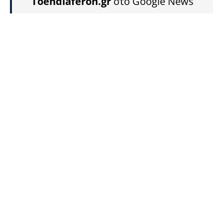
Toendiaferon.gr
στο Google News