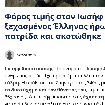
Φόρος τιμής στον Ιωσήφ
ξεχασμένος Έλληνας ήρ
πατρίδα και σκοτώθηκε
Newsroom
Ιωσήφ Αναστασάκης:
Το όνομα του
Ιωσήφ 
άνθρωπος αυτός είχε προσφέρει πολλά στην
τόλμη.
Η υπόθεση του Σμηναγού της 340ης μο
το δυστύχημα και τον θάνατός του,
τιμάται
35χρονος τότε Ιωσήφ Αναστασάκης
έχασε τη
γιατροί έδωσαν μεγάλη μάχη για να κρατηθεί 