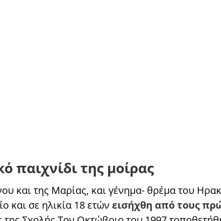
ό παιχνίδι της μοίρας
νου και της Μαρίας, και γένημα- θρέμα του Ηρα
ο και σε ηλικία 18 ετών
εισήχθη από τους πρ
 της Σχολής.Τον Οκτώβριο του 1997 τοποθετήθ