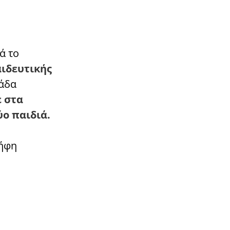
ά το
αιδευτικής
νάδα
 στα
ο παιδιά.
Σήφη