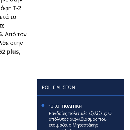
άφη Τ-2
ετά το
τε
6.
Από τον
λθε στην
2 plus,
ΡΟΗ ΕΙΔΗΣΕΩΝ
13:03
ΠΟΛΙΤΙΚΗ
Ραγδαίες πολιτικές εξελίξεις: Ο
απόλυτος αιφνιδιασμός που
ετοιμάζει ο Μητσοτάκης