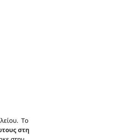
κλείου. Το
ώτους
στη
ηκε στην