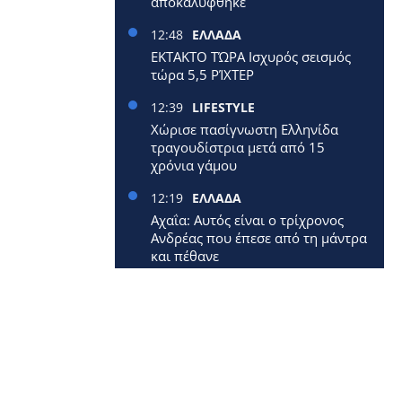
αποκαλύφθηκε
12:48
ΕΛΛΑΔΑ
ΕΚΤΑΚΤΟ ΤΏΡΑ Ισχυρός σεισμός
τώρα 5,5 ΡΊΧΤΕΡ
12:39
LIFESTYLE
Χώρισε πασίγνωστη Ελληνίδα
τραγουδίστρια μετά από 15
χρόνια γάμου
12:19
ΕΛΛΑΔΑ
Αχαΐα: Αυτός είναι ο τρίχρονος
Ανδρέας που έπεσε από τη μάντρα
και πέθανε
12:09
ΕΛΛΑΔΑ
Έφυγε από τη ζωή 40χρονη
μητέρα δύο μικρών παιδιών
12:00
ΕΛΛΑΔΑ
Επίδομα 250 ευρώ: Έρχεται
νωρίτερα – Πότε πληρώνονται οι