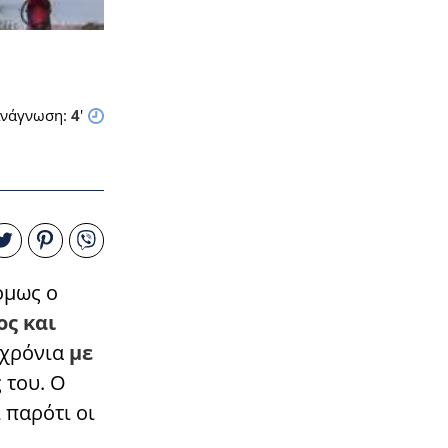
νάγνωση:
4
'
όμως ο
ος και
 χρόνια
με
 του. Ο
 παρότι οι