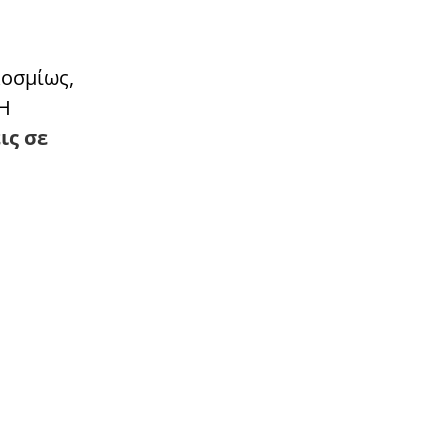
κοσμίως,
 Η
ις σε