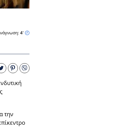
νάγνωση:
4
'
ενδυτική
ς
α την
 επίκεντρο