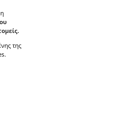
 η
που
ομείς.
νης της
es.