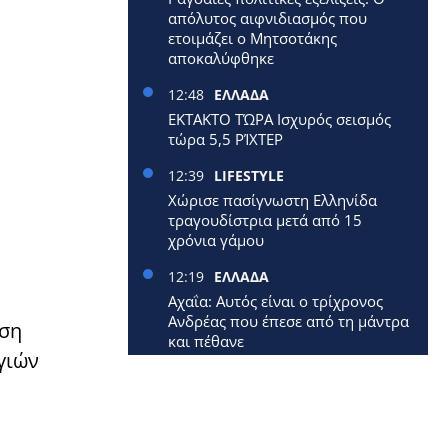
απόλυτος αιφνιδιασμός που
ετοιμάζει ο Μητσοτάκης
αποκαλύφθηκε
12:48
ΕΛΛΑΔΑ
ΕΚΤΑΚΤΟ ΤΏΡΑ Ισχυρός σεισμός
τώρα 5,5 ΡΊΧΤΕΡ
12:39
LIFESTYLE
Χώρισε πασίγνωστη Ελληνίδα
τραγουδίστρια μετά από 15
χρόνια γάμου
12:19
ΕΛΛΑΔΑ
Αχαΐα: Αυτός είναι ο τρίχρονος
Ανδρέας που έπεσε από τη μάντρα
ιση
και πέθανε
γιών
12:09
ΕΛΛΑΔΑ
.
Έφυγε από τη ζωή 40χρονη
μητέρα δύο μικρών παιδιών