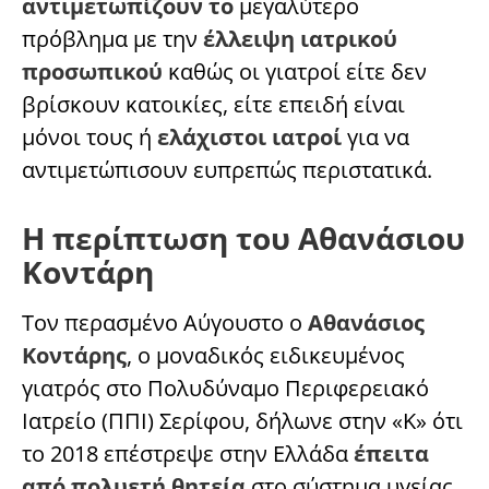
αντιμετωπίζουν το
μεγαλύτερο
πρόβλημα με την
έλλειψη ιατρικού
προσωπικού
καθώς οι γιατροί είτε δεν
βρίσκουν κατοικίες, είτε επειδή είναι
μόνοι τους ή
ελάχιστοι ιατροί
για να
αντιμετώπισουν ευπρεπώς περιστατικά.
Η περίπτωση του Αθανάσιου
Κοντάρη
Τον περασμένο Αύγουστο ο
Αθανάσιος
Κοντάρης
, ο μοναδικός ειδικευμένος
γιατρός στο Πολυδύναμο Περιφερειακό
Ιατρείο (ΠΠΙ) Σερίφου, δήλωνε στην «Κ» ότι
το 2018 επέστρεψε στην Ελλάδα
έπειτα
από πολυετή θητεία
στο σύστημα υγείας