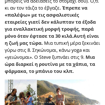
μπορείς να αδειάσεις το στομάχι σου). Ό,τι
κι αν τον τάιζα το έβγαζε
. Έπρεπε να
«παλέψω» με τις ασφαλιστικές
εταιρείες γιατί δεν κάλυπταν τα έξοδα
για εναλλακτική μορφή τροφής, παρά
μόνο όταν έφτασε τα 30 κιλά.Αυτή είναι
η ζωή μας τώρα.
Μια τυπική μέρα ξεκινάει
γύρω στις 8. Σηκώνομαι, κάνω yoga και
«γειώνομαι». Ο Steve ξυπνάει στις 9.
Μια
ώρα διαρκεί η ρουτίνα με τα χάπια, τα
φάρμακα, το μπάνιο του κλπ.