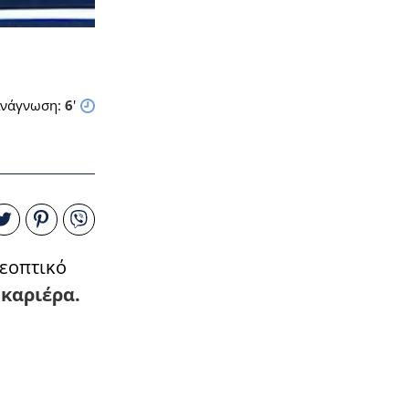
νάγνωση:
6
'
λεοπτικό
 καριέρα.