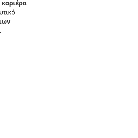
 καριέρα
Δυτικό
ιων
.