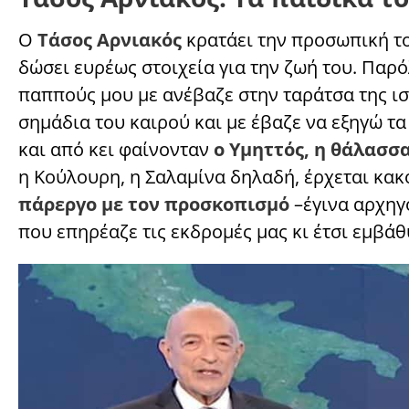
Ο
Τάσος Αρνιακός
κρατάει την προσωπική το
δώσει ευρέως στοιχεία για την ζωή του. Παρ
παππούς μου με ανέβαζε στην ταράτσα της ισό
σημάδια του καιρού και με έβαζε να εξηγώ τ
και από κει φαίνονταν
ο Υμηττός, η θάλασσα
η Κούλουρη, η Σαλαμίνα δηλαδή, έρχεται κακ
πάρεργο με τον προσκοπισμό
–έγινα αρχηγ
που επηρέαζε τις εκδρομές μας κι έτσι εμβάθ