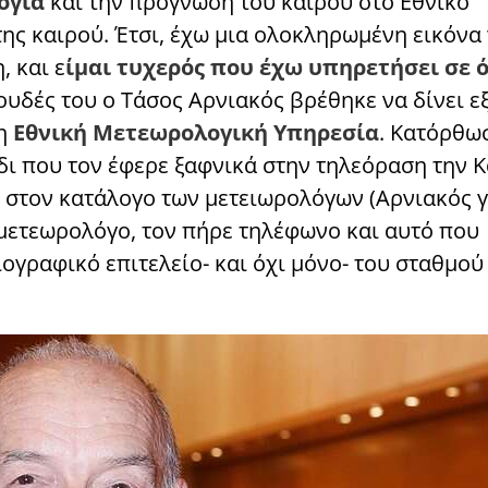
ογία
και την πρόγνωση του καιρού στο Εθνικό
ς καιρού. Έτσι, έχω μια ολοκληρωμένη εικόνα 
 και ε
ίμαι τυχερός που έχω υπηρετήσει σε 
υδές του ο Τάσος Αρνιακός βρέθηκε να δίνει εξ
 η
Εθνική Μετεωρολογική Υπηρεσία
. Κατόρθω
ίδι που τον έφερε ξαφνικά στην τηλεόραση την 
 στον κατάλογο των μετειωρολόγων (Αρνιακός γ
μετεωρολόγο, τον πήρε τηλέφωνο και αυτό που
γραφικό επιτελείο- και όχι μόνο- του σταθμού