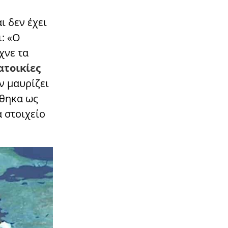
ι δεν έχει
ι: «Ο
χνε τα
ατοικίες
ν μαυρίζει
ήθηκα ως
 στοιχείο