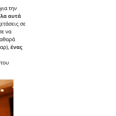
για την
όλα αυτά
ετάσεις σε
σε να
Καθαρά
αρ),
ένας
 του