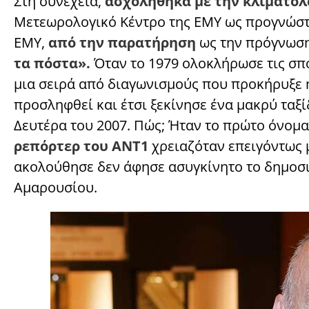
Στη συνέχεια,
ασχολήθηκα με την κλιματολ
Μετεωρολογικό Κέντρο της ΕΜΥ ως προγνώστη
ΕΜΥ,
από την παρατήρηση
ως την πρόγνωση,
τα πόστα».
Όταν το 1979 ολοκλήρωσε τις σπο
μια σειρά από διαγωνισμούς που προκήρυξε
προσληφθεί και έτσι ξεκίνησε ένα μακρύ ταξ
Δευτέρα του 2007. Πώς; Ήταν το πρώτο όνομα
ρεπόρτερ του ΑΝΤ1
χρειαζόταν επειγόντως 
ακολούθησε δεν άφησε ασυγκίνητο το δημοσιο
Αμαρουσίου.