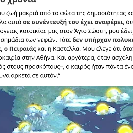
υ ζωή μακριά από τα φώτα της δημοσιότητας κα
όλα αυτά
σε συνέντευξή του έχει αναφέρει
, ότ
γειας κατοικίας μας στον Άγιο Σώστη, μου έδει
α σημάδια των νεφών. Τότε
δεν υπήρχαν πολυκ
, ο Πειραιάς
και η Καστέλλα. Μου έλεγε ότι ότα
οκαιρία στην Αθήνα. Και αργότερα, όταν ασχολ
ός στους προσκόπους–, ο καιρός ήταν πάντα ένα
υνα αρκετά σε αυτόν.”