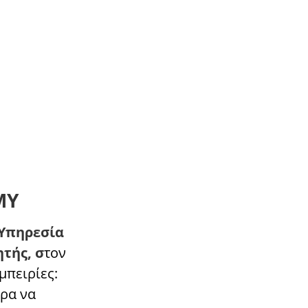
ΜΥ
 Υπηρεσία
τής, σ
τον
μπειρίες:
τρα να