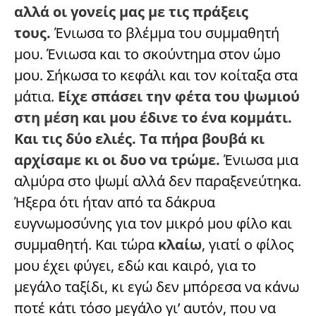
αλλά οι γονείς μας με τις πράξεις
τους.
Ένιωσα το βλέμμα του συμμαθητή
μου. Ένιωσα και το σκούντημα στον ώμο
μου. Σήκωσα το κεφάλι και τον κοίταξα στα
μάτια.
Είχε σπάσει την φέτα του ψωμιoύ
στη μέση και μου έδινε το ένα κομμάτι.
Και τις δύο ελιές. Τα πήρα βουβά κι
αρχίσαμε κι οι δυο να τρώμε.
Ένιωσα μια
αλμύρα στο ψωμί αλλά δεν παραξενεύτηκα.
Ήξερα ότι ήταν από τα δάκρυα
ευγνωμοσύνης για τον μικρό μου φίλο και
συμμαθητή. Και τώρα
κλαίω
, γιατί ο φίλος
μου έχει φύγει, εδώ και καιρό, για το
μεγάλο ταξίδι, κι εγώ δεν μπόρεσα να κάνω
ποτέ κάτι τόσο μεγάλο γι’ αυτόν, που να