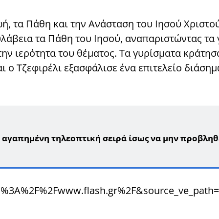
ή, τα Πάθη και την Ανάσταση του Ιησού Χριστού
λάβεια τα Πάθη του Ιησού, αναπαριστώντας τα 
την ιερότητα του θέματος. Τα γυρίσματα κράτη
αι ο Τζεφιρέλι εξασφάλισε ένα επιτελείο διάση
η αγαπημένη τηλεοπτική σειρά ίσως να μην προβληθ
tps%3A%2F%2Fwww.flash.gr%2F&source_ve_pat