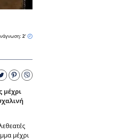
νάγνωση:
2
'
ς μέχρι
σχαλινή
ηλεθεατές
αμμα μέχρι