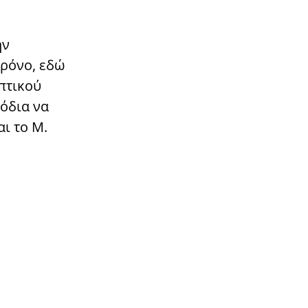
ην
χρόνο, εδώ
πτικού
σόδια να
ι το Μ.