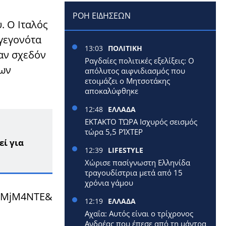
ΡΟΗ ΕΙΔΗΣΕΩΝ
. Ο Ιταλός
γεγονότα
13:03
ΠΟΛΙΤΙΚΗ
σαν σχεδόν
Ραγδαίες πολιτικές εξελίξεις: Ο
μων
απόλυτος αιφνιδιασμός που
ετοιμάζει ο Μητσοτάκης
αποκαλύφθηκε
12:48
ΕΛΛΑΔΑ
ΕΚΤΑΚΤΟ ΤΏΡΑ Ισχυρός σεισμός
τώρα 5,5 ΡΊΧΤΕΡ
εί για
12:39
LIFESTYLE
Χώρισε πασίγνωστη Ελληνίδα
τραγουδίστρια μετά από 15
χρόνια γάμου
h=MjM4NTE&
12:19
ΕΛΛΑΔΑ
Αχαΐα: Αυτός είναι ο τρίχρονος
Ανδρέας που έπεσε από τη μάντρα