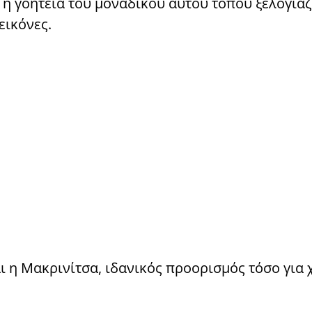
 η γοητεία του μοναδικού αυτού τόπου ξελογιάζ
εικόνες.
ι η Μακρινίτσα, ιδανικός προορισμός τόσο για 