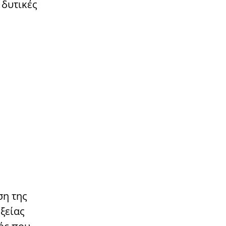
 δυτικές
ση της
ξείας