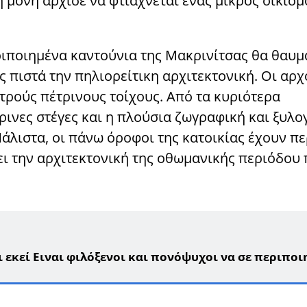
 μονή άρχισε να φτιάχνεται ένας μικρός οικισμ
ριποιημένα καντούνια της Μακρινίτσας θα θαυμ
 πιστά την πηλιορείτικη αρχιτεκτονική. Οι αρχ
ντρούς πέτρινους τοίχους. Από τα κυριότερα
ρινες στέγες και η πλούσια ζωγραφική και ξυλο
άλιστα, οι πάνω όροφοι της κατοικίας έχουν π
ι την αρχιτεκτονική της οθωμανικής περιόδου
εκεί Ειναι φιλόξενοι και πονόψυχοι να σε περιποι