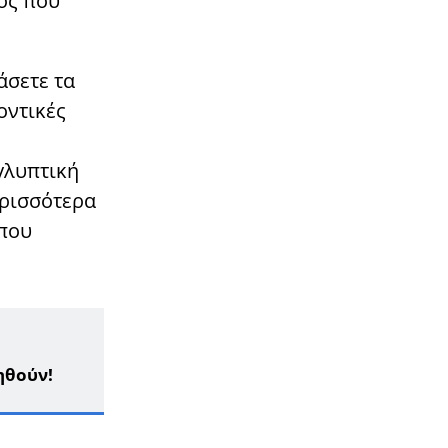
ός που
άσετε τα
οντικές
γλυπτική
ερισσότερα
 που
ηθούν!