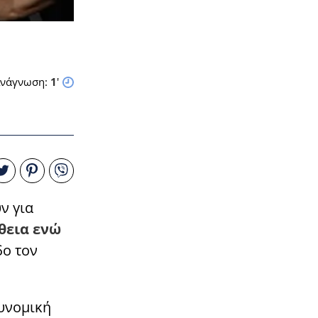
νάγνωση:
1
'
ν για
θεια ενώ
δο τον
υνομική