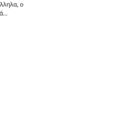
λληλα, ο
τά…