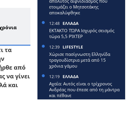
απόλυτος αιφνιδιασμός που
ετοιμάζει ο Μητσοτάκης
αποκαλύφθηκε
12:48
ΕΛΛΑΔΑ
 χρόνια
ΕΚΤΑΚΤΟ ΤΏΡΑ Ισχυρός σεισμός
τώρα 5,5 ΡΊΧΤΕΡ
12:39
LIFESTYLE
ι τα
Χώρισε πασίγνωστη Ελληνίδα
ην
τραγουδίστρια μετά από 15
χρόνια γάμου
ήρθε από
ς να γίνει
12:19
ΕΛΛΑΔΑ
Αχαΐα: Αυτός είναι ο τρίχρονος
λά και
Ανδρέας που έπεσε από τη μάντρα
και πέθανε
12:09
ΕΛΛΑΔΑ
Έφυγε από τη ζωή 40χρονη
μητέρα δύο μικρών παιδιών
12:00
ΕΛΛΑΔΑ