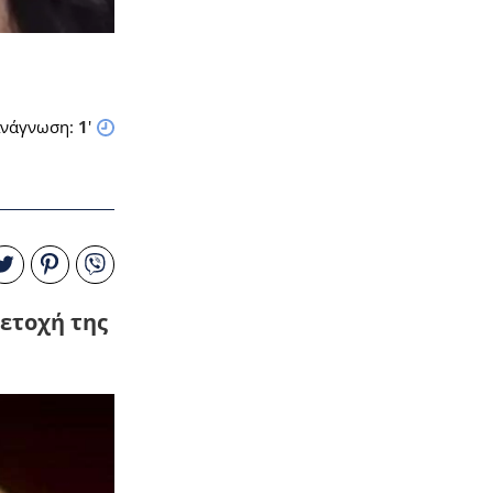
νάγνωση:
1
'
μετοχή της