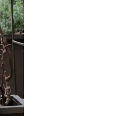
12:00
ΕΛΛΑΔΑ
Επίδομα 250 ευρώ: Έρχεται
νωρίτερα – Πότε πληρώνονται οι
1,4 εκατ. συνταξιούχοι
11:33
ΚΟΣΜΟΣ
Επεσε αεροπλάνο: Σκοτώθηκαν
όλοι οι επιβάτες
11:12
LIFESTYLE
ΠΑΝΕΛΛΗΝΙΑ ΣΥΓΚΙΝΗΣΗ ΓΙΑ ΤΟΝ
ΤΡΑΓΟΥΔΙΣΤΗ, ΔΗΜΗΤΡΗ ΚΟΚΟΤΑ
10:42
ΕΛΛΑΔΑ
Με πανάκριβο αμάξι φυγάδεψαν
τον Μητσοτάκη την ώρα που οι
αγρότες είναι απλήρωτοι 3 χρόνια
10:08
ΖΩΔΙΑ
Όλα αλλάζουν από σήμερα 11/11:
Τα 4 Zώδια που έχουν «μήνυμα»
από το σύμπαν