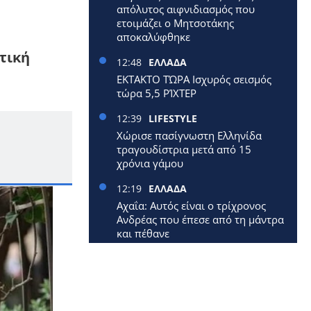
απόλυτος αιφνιδιασμός που
ετοιμάζει ο Μητσοτάκης
αποκαλύφθηκε
τική
12:48
ΕΛΛΑΔΑ
ΕΚΤΑΚΤΟ ΤΏΡΑ Ισχυρός σεισμός
τώρα 5,5 ΡΊΧΤΕΡ
12:39
LIFESTYLE
Χώρισε πασίγνωστη Ελληνίδα
τραγουδίστρια μετά από 15
χρόνια γάμου
12:19
ΕΛΛΑΔΑ
Αχαΐα: Αυτός είναι ο τρίχρονος
Ανδρέας που έπεσε από τη μάντρα
και πέθανε
12:09
ΕΛΛΑΔΑ
Έφυγε από τη ζωή 40χρονη
μητέρα δύο μικρών παιδιών