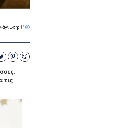
νάγνωση:
1
'
σσες.
α τις