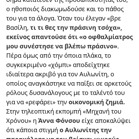
ο ηθοποιός διακωμωδούσε και το πάθος
του για τα άλογα. Όταν του έλεγαν «βρε
Βασίλη,
τι τι θες την πράσινη τσόχα»,
εκείνος απαντούσε ότι «ο οφθαλμίατρος
μου συνέστησε να βλέπω πράσινο»
.
Πέρα όμως από την όποια πλάκα, το
συγκεκριμένο «χόμπι» αποδείχτηκε
ιδιαίτερα ακριβό για τον Αυλωνίτη, ο
οποίος αναγκάστηκε να παίξει σε αρκετούς
ρόλους δυσανάλογους με το ταλέντό του
για να «ρεφάρει» την
οικονομική ζημιά.
Στην τηλεοπτική εκπομπή «Μηχανή του
Χρόνου» η
Άννα Φόνσου
είχε αποκαλύψει
ότι κάποια στιγμή
ο Αυλωνίτης την