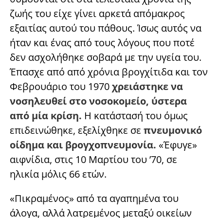
ζωής του είχε γίνει αρκετά απόμακρος
εξαιτίας αυτού του πάθους. Ίσως αυτός να
ήταν και ένας από τους λόγους που ποτέ
δεν ασχολήθηκε σοβαρά με την υγεία του.
Έπασχε από από χρόνια βρογχίτιδα και τον
Φεβρουάριο του 1970
χρειάστηκε να
νοσηλευθεί στο νοσοκοµείο, ύστερα
από μία κρίση.
Η κατάστασή του όμως
επιδεινώθηκε, εξελίχθηκε σε
πνευµονικό
οίδηµα και βρογχοπνευµονία.
«Έφυγε»
αιφνίδια, στις 10 Μαρτίου του ’70, σε
ηλικία μόλις 66 ετών.
«Πικραμένος» από τα αγαπημένα του
άλογα, αλλά λατρεμένος μεταξύ οικείων