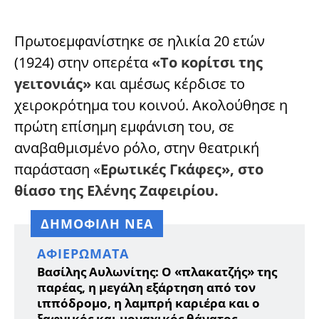
Πρωτοεμφανίστηκε σε ηλικία 20 ετών
(1924) στην οπερέτα
«Το κορίτσι της
γειτονιάς»
και αμέσως κέρδισε το
χειροκρότημα του κοινού. Ακολούθησε η
πρώτη επίσημη εμφάνιση του, σε
αναβαθμισμένο ρόλο, στην θεατρική
παράσταση «
Ερωτικές Γκάφες», στο
θίασο της Ελένης Ζαφειρίου.
ΔΗΜΟΦΙΛΗ ΝΕΑ
ΑΦΙΕΡΏΜΑΤΑ
Βασίλης Αυλωνίτης: Ο «πλακατζής» της
παρέας, η μεγάλη εξάρτηση από τον
ιππόδρομο, η λαμπρή καριέρα και ο
ξαφνικός και μοναχικός θάνατος