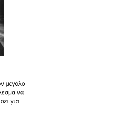
ον μεγάλο
έλεσμα
να
σει για