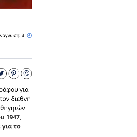
νάγνωση:
3
'
γράφου για
στον διεθνή
αθηγητών
υ 1947,
 για το