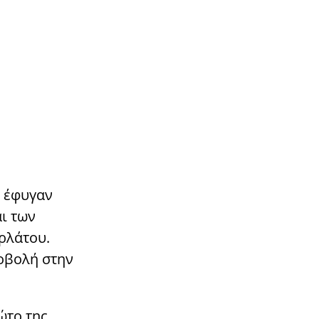
, έφυγαν
ι των
ρλάτου.
ροβολή στην
ώτο της