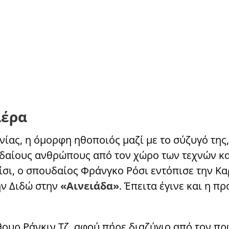
ιέρα
ινίας, η όμορφη ηθοποιός μαζί με το σύζυγό της
ουδαίους ανθρώπους από τον χώρο των τεχνών κα
ίσι, ο σπουδαίος Φράνγκο Ρόσι εντόπισε την Κα
την Διδώ στην
«Αινειάδα»
. Έπειτα έγινε και η π
ουρ Ράνκιν Τζ, αφού πήρε διαζύγιο από τον πρ