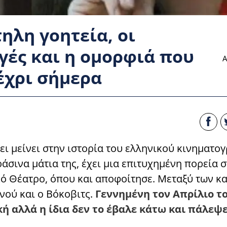
ηλη γοητεία, οι
ές και η ομορφιά που
Α
έχρι σήμερα
ει μείνει στην ιστορία του ελληνικού κινηματο
ράσινα μάτια της, έχει μια επιτυχημένη πορεία 
ό Θέατρο, όπου και αποφοίτησε. Μεταξύ των κ
ινού και ο Βόκοβιτς.
Γεννημένη τον Απρίλιο το
ή αλλά η ίδια δεν το έβαλε κάτω και πάλεψε