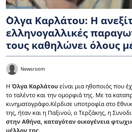
΄Ολγα Καρλάτου: Η ανεξίτ
ελληνογαλλικές παραγωγ
τους καθηλώνει όλους μ
Newsroom
Η
Όλγα Καρλάτου
είναι μια ηθοποιός που έχ
το ταλέντο και την ομορφιά της. Με τα καταπ
κινηματογράφο.Κέρδισε υποτροφία στο Εθνικ
της, ήταν και η Παξινού, ο Τερζάκης, η Συνοδ
στην Αθήνα, καταγόταν οικογένεια φτωχικ
μέλλον της.