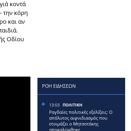
γιά κοντά
– την κόρη
ρο και αν
παιδιά.
νής Οδίου
ΡΟΗ ΕΙΔΗΣΕΩΝ
13:03
ΠΟΛΙΤΙΚΗ
Ραγδαίες πολιτικές εξελίξεις: Ο
απόλυτος αιφνιδιασμός που
ετοιμάζει ο Μητσοτάκης
αποκαλύφθηκε