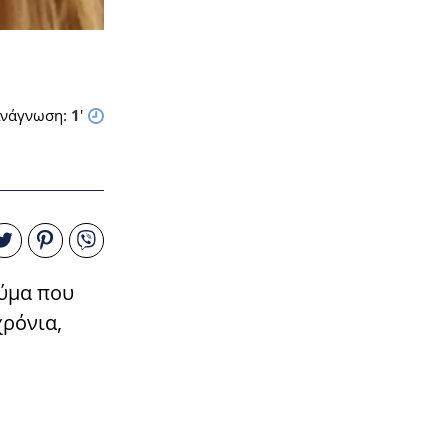
νάγνωση:
1
'
αύμα που
χρόνια,