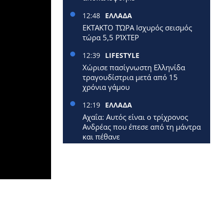
12:48
ΕΛΛΑΔΑ
ΕΚΤΑΚΤΟ ΤΏΡΑ Ισχυρός σεισμός
τώρα 5,5 ΡΊΧΤΕΡ
12:39
LIFESTYLE
Χώρισε πασίγνωστη Ελληνίδα
τραγουδίστρια μετά από 15
χρόνια γάμου
12:19
ΕΛΛΑΔΑ
Αχαΐα: Αυτός είναι ο τρίχρονος
Ανδρέας που έπεσε από τη μάντρα
και πέθανε
12:09
ΕΛΛΑΔΑ
Έφυγε από τη ζωή 40χρονη
μητέρα δύο μικρών παιδιών
12:00
ΕΛΛΑΔΑ
Επίδομα 250 ευρώ: Έρχεται
νωρίτερα – Πότε πληρώνονται οι