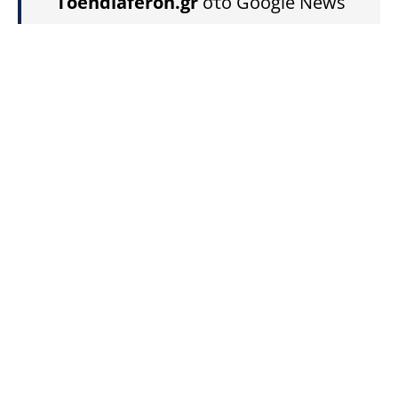
Toendiaferon.gr
στο Google News