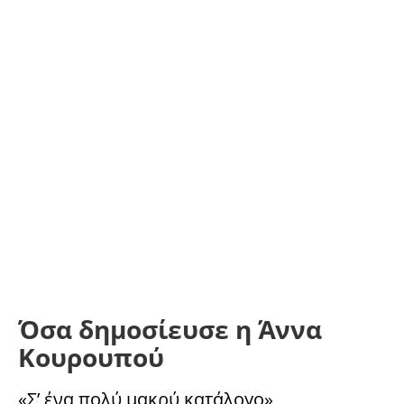
Όσα δημοσίευσε η Ά
ννα
Κουρουπού
«Σ’ ένα πολύ μακρύ κατάλογο»