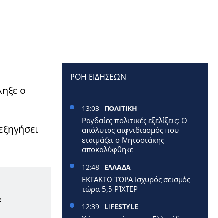
ΡΟΗ ΕΙΔΗΣΕΩΝ
ηξε ο
13:03
ΠΟΛΙΤΙΚΗ
Ραγδαίες πολιτικές εξελίξεις: Ο
 εξηγήσει
απόλυτος αιφνιδιασμός που
ετοιμάζει ο Μητσοτάκης
αποκαλύφθηκε
12:48
ΕΛΛΑΔΑ
ΕΚΤΑΚΤΟ ΤΏΡΑ Ισχυρός σεισμός
τώρα 5,5 ΡΊΧΤΕΡ
ε
12:39
LIFESTYLE