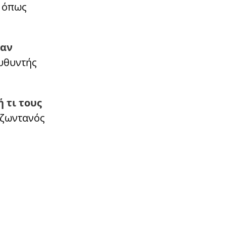
, όπως
ναν
υθυντής
 τι τους
 ζωντανός