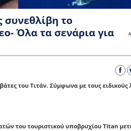
ς συνεθλίβη το
εο- Όλα τα σενάρια για
Α
ιβάτες του Τιτάν. Σύμφωνα με τους ειδικούς 
ατών του τουριστικού υποβρυχίου Titan μετ