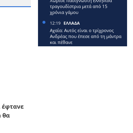
Χώρισε πασίγνωστη Ελληνίδα
τραγουδίστρια μετά από 15
χρόνια γάμου
12:19
ΕΛΛΑΔΑ
Αχαΐα: Αυτός είναι ο τρίχρονος
Ανδρέας που έπεσε από τη μάντρα
και πέθανε
12:09
ΕΛΛΑΔΑ
Έφυγε από τη ζωή 40χρονη
μητέρα δύο μικρών παιδιών
12:00
ΕΛΛΑΔΑ
Επίδομα 250 ευρώ: Έρχεται
νωρίτερα – Πότε πληρώνονται οι
1,4 εκατ. συνταξιούχοι
α έφτανε
11:33
ΚΟΣΜΟΣ
Επεσε αεροπλάνο: Σκοτώθηκαν
n θα
όλοι οι επιβάτες
11:12
LIFESTYLE