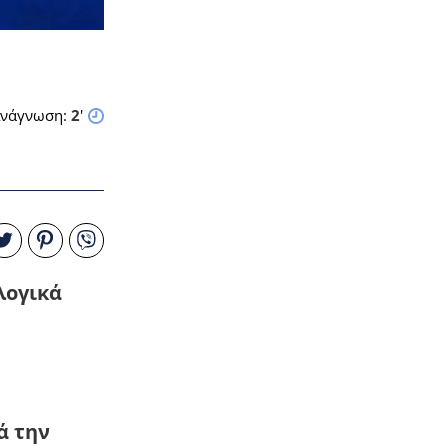
νάγνωση:
2
'
λογικά
ά την