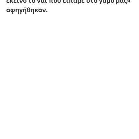
εκείνο το ναι που είπαμε στο γάμο μας»
αφηγήθηκαν.