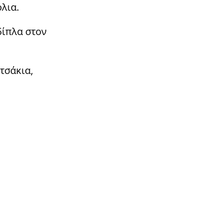
λια.
δίπλα στον
τσάκια,