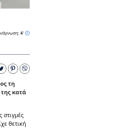
νάγνωση:
4
'
ος τη
 της κατά
ς στιγμές
ίχε θετική