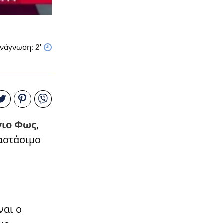
νάγνωση:
2
'
γιο Φως
,
ναστάσιμο
ναι ο