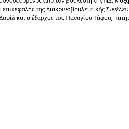
συνοδευόμενος από τον βουλευτή της ΝΔ, Μάξι
 επικεφαλής της Διακοινοβουλευτικής Συνέλε
Δαυίδ και ο έξαρχος του Παναγίου Τάφου, πατή