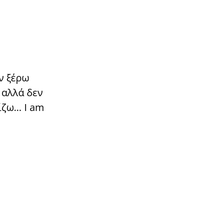
εν ξέρω
 αλλά δεν
πίζω… I am