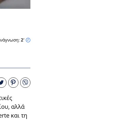
νάγνωση:
2
'
τικές
ίου, αλλά
rte και τη