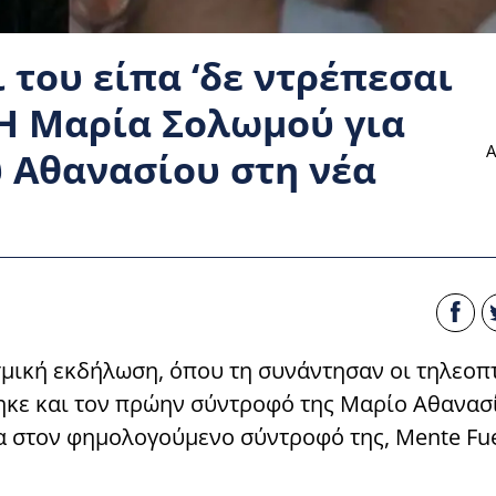
του είπα ‘δε ντρέπεσαι
: H Mαρία Σολωμού για
Α
υ Αθανασίου στη νέα
ική εκδήλωση, όπου τη συνάντησαν οι τηλεοπ
κε και τον πρώην σύντροφό της Μαρίο Αθανασ
σα στον φημολογούμενο σύντροφό της, Mente Fue