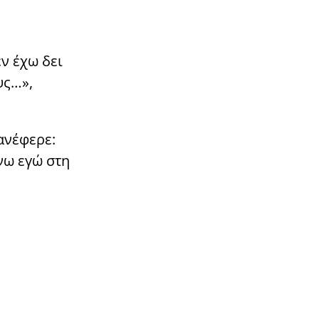
ν έχω δει
υς…»,
ανέφερε:
νω εγώ στη