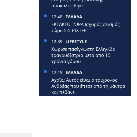
αποκαλύφθηκε
12:48
ΕΛΛΑΔΑ
ΕΚΤΑΚΤΟ ΤΏΡΑ Ισχυρός σεισμός
τώρα 5,5 ΡΊΧΤΕΡ
12:39
LIFESTYLE
Χώρισε πασίγνωστη Ελληνίδα
τραγουδίστρια μετά από 15
χρόνια γάμου
12:19
ΕΛΛΑΔΑ
Αχαΐα: Αυτός είναι ο τρίχρονος
Ανδρέας που έπεσε από τη μάντρα
και πέθανε
12:09
ΕΛΛΑΔΑ
Έφυγε από τη ζωή 40χρονη
μητέρα δύο μικρών παιδιών
12:00
ΕΛΛΑΔΑ
Επίδομα 250 ευρώ: Έρχεται