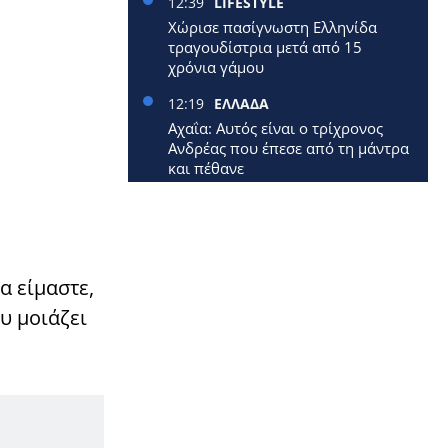
12:39
LIFESTYLE
Χώρισε πασίγνωστη Ελληνίδα
τραγουδίστρια μετά από 15
χρόνια γάμου
12:19
ΕΛΛΑΔΑ
Αχαΐα: Αυτός είναι ο τρίχρονος
Ανδρέας που έπεσε από τη μάντρα
και πέθανε
12:09
ΕΛΛΑΔΑ
Έφυγε από τη ζωή 40χρονη
μητέρα δύο μικρών παιδιών
α είμαστε,
12:00
ΕΛΛΑΔΑ
Επίδομα 250 ευρώ: Έρχεται
ου μοιάζει
νωρίτερα – Πότε πληρώνονται οι
1,4 εκατ. συνταξιούχοι
11:33
ΚΟΣΜΟΣ
Επεσε αεροπλάνο: Σκοτώθηκαν
όλοι οι επιβάτες