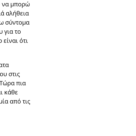
υ να μπορώ
λά αλήθεια
ψω σύντομα
υ για το
 είναι ότι
ατα
ου στις
 Τώρα πια
ι κάθε
μία από τις