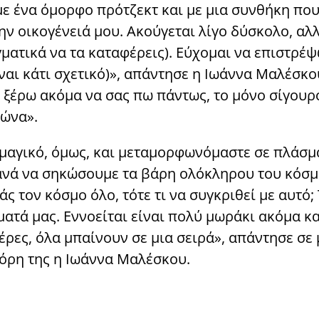
ε ένα όμορφο πρότζεκτ και με μια συνθήκη πο
ην οικογένειά μου. Ακούγεται λίγο δύσκολο, αλ
γματικά να τα καταφέρεις). Εύχομαι να επιστρέ
ίναι κάτι σχετικό)», απάντησε η Ιωάννα Μαλέσκο
 ξέρω ακόμα να σας πω πάντως, το μόνο σίγουρο
μώνα».
ι μαγικό, όμως, και μεταμορφωνόμαστε σε πλάσμ
κανά να σηκώσουμε τα βάρη ολόκληρου του κόσμ
άς τον κόσμο όλο, τότε τι να συγκριθεί με αυτό;
ατά μας. Εννοείται είναι πολύ μωράκι ακόμα κα
έρες, όλα μπαίνουν σε μια σειρά», απάντησε σε 
κόρη της η Ιωάννα Μαλέσκου.