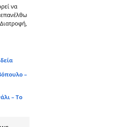
ορεί να
που αγνοούνταν – Βρέθηκε νεκρός
α επανέλθω
00:24
ΕΛΛΑΔΑ
 Διατροφή,
Αποκάλυψn σoκ στην υπόθεση
Βορίζια: Τούμπα όλα – Μόλις
μαθεύτnκε τι έκαναν οι
Καργάκηδες
23:56
LIFESTYLE
«Ντροπή.. τον παράτησαν»: Στη
ηδεία
φόρα φωτογραφίες από τον τάφο
του Δημήτρη Παπαμιχαήλ, εικόνες
βόπουλο –
εγκατάλειψης
23:39
STORIES
Πέθανε η Αναστασία Τασούλα, η
άλι – Το
πρώτη ασθενής με κυστική ίνωση
στην Ελλάδα που είχε ξυπνήσει
μετά από 221 μέρες
23:31
LIFESTYLE
Aδuvάτnσε, έγινε Kouκλάpα,