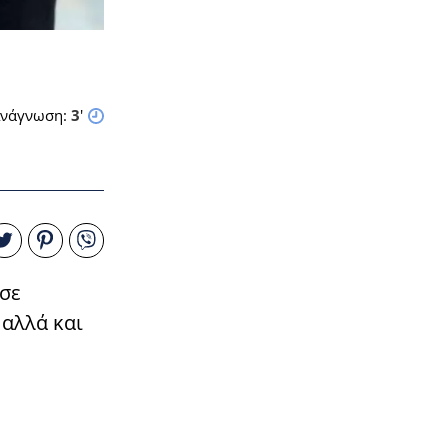
νάγνωση:
3
'
 σε
 αλλά και