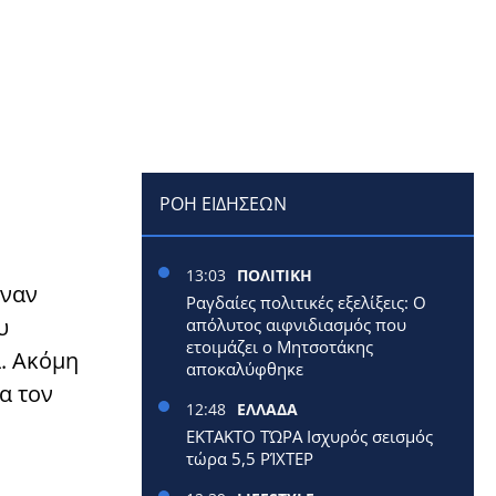
ΡΟΗ ΕΙΔΗΣΕΩΝ
13:03
ΠΟΛΙΤΙΚΗ
έναν
Ραγδαίες πολιτικές εξελίξεις: Ο
υ
απόλυτος αιφνιδιασμός που
ετοιμάζει ο Μητσοτάκης
. Ακόμη
αποκαλύφθηκε
α τον
12:48
ΕΛΛΑΔΑ
ΕΚΤΑΚΤΟ ΤΏΡΑ Ισχυρός σεισμός
τώρα 5,5 ΡΊΧΤΕΡ