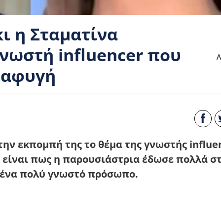
ι η Σταματίνα
γνωστή influencer που
Α
ιαφυγή
ην εκπομπή της το θέμα της γνωστής influe
 είναι πως η παρουσιάστρια έδωσε πολλά στ
α ένα πολύ γνωστό πρόσωπο.