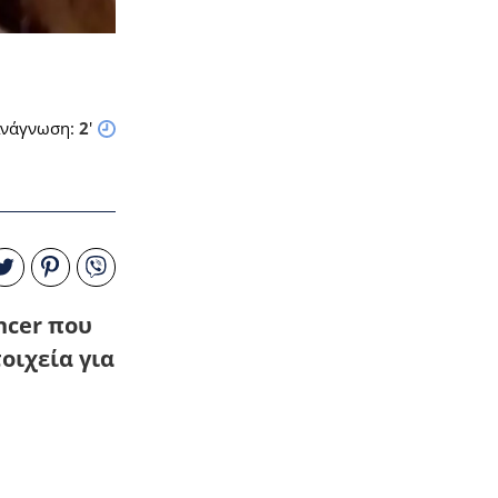
νάγνωση:
2
'
ncer που
οιχεία για