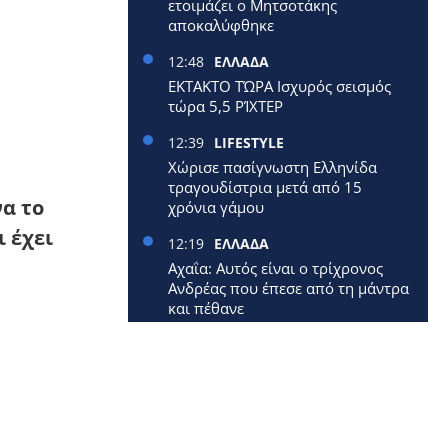
ετοιμάζει ο Μητσοτάκης
αποκαλύφθηκε
12:48
ΕΛΛΑΔΑ
ΕΚΤΑΚΤΟ ΤΏΡΑ Ισχυρός σεισμός
τώρα 5,5 ΡΊΧΤΕΡ
12:39
LIFESTYLE
Χώρισε πασίγνωστη Ελληνίδα
τραγουδίστρια μετά από 15
α το
χρόνια γάμου
ι έχει
12:19
ΕΛΛΑΔΑ
Αχαΐα: Αυτός είναι ο τρίχρονος
Ανδρέας που έπεσε από τη μάντρα
και πέθανε
12:09
ΕΛΛΑΔΑ
Έφυγε από τη ζωή 40χρονη
μητέρα δύο μικρών παιδιών
12:00
ΕΛΛΑΔΑ