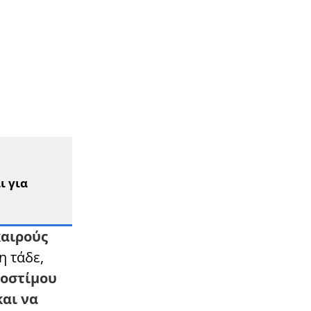
Επίδομα 250 ευρώ: Έρχεται
νωρίτερα – Πότε πληρώνονται οι
1,4 εκατ. συνταξιούχοι
11:33
ΚΟΣΜΟΣ
Επεσε αεροπλάνο: Σκοτώθηκαν
όλοι οι επιβάτες
11:12
LIFESTYLE
ΠΑΝΕΛΛΗΝΙΑ ΣΥΓΚΙΝΗΣΗ ΓΙΑ ΤΟΝ
ΤΡΑΓΟΥΔΙΣΤΗ, ΔΗΜΗΤΡΗ ΚΟΚΟΤΑ
10:42
ΕΛΛΑΔΑ
ι για
Με πανάκριβο αμάξι φυγάδεψαν
τον Μητσοτάκη την ώρα που οι
αγρότες είναι απλήρωτοι 3 χρόνια
καιρούς
10:08
ΖΩΔΙΑ
Όλα αλλάζουν από σήμερα 11/11:
η τάδε,
Τα 4 Zώδια που έχουν «μήνυμα»
προστίμου
από το σύμπαν
και να
09:28
LIFESTYLE