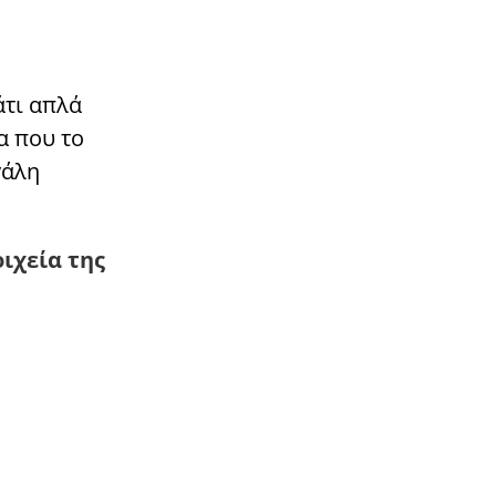
άτι απλά
α που το
γάλη
ιχεία της