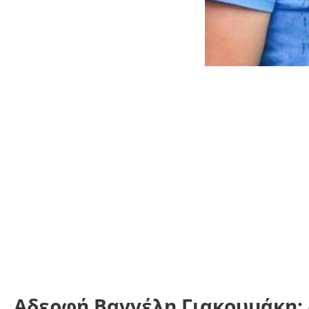
Αδερφή Βαγγέλη Γιακουμάκη: «