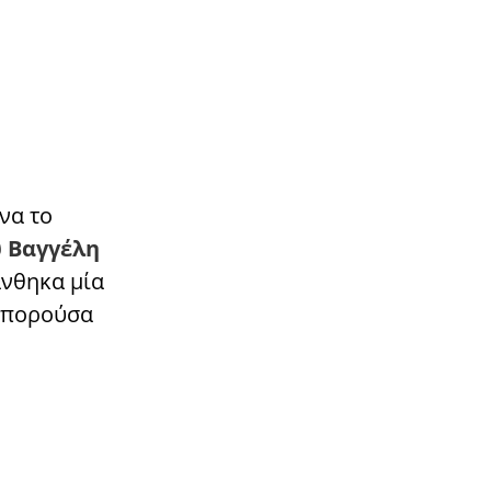
να το
υ Βαγγέλη
άνθηκα μία
 μπορούσα