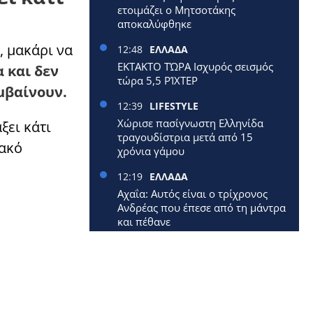
ετοιμάζει ο Μητσοτάκης
αποκαλύφθηκε
, μακάρι να
12:48
ΕΛΛΑΔΑ
ΕΚΤΑΚΤΟ ΤΏΡΑ Ισχυρός σεισμός
 και δεν
τώρα 5,5 ΡΊΧΤΕΡ
μβαίνουν.
12:39
LIFESTYLE
Χώρισε πασίγνωστη Ελληνίδα
ξει κάτι
τραγουδίστρια μετά από 15
κακό
χρόνια γάμου
12:19
ΕΛΛΑΔΑ
Αχαΐα: Αυτός είναι ο τρίχρονος
Ανδρέας που έπεσε από τη μάντρα
και πέθανε
12:09
ΕΛΛΑΔΑ
Έφυγε από τη ζωή 40χρονη
μητέρα δύο μικρών παιδιών
12:00
ΕΛΛΑΔΑ