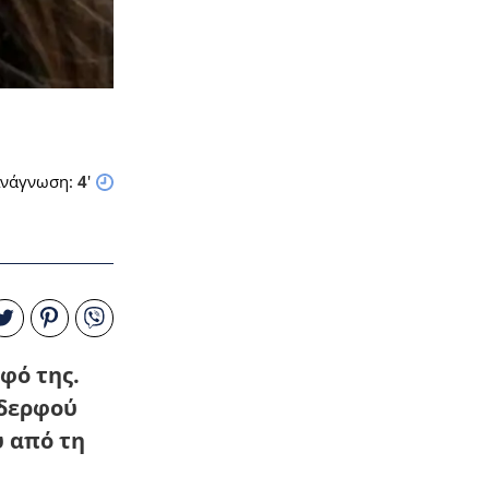
νάγνωση:
4
'
φό της.
αδερφού
υ από τη