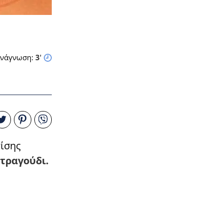
νάγνωση:
3
'
πίσης
τραγούδι.