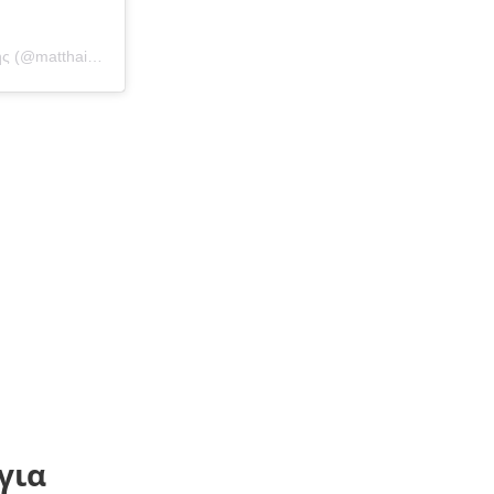
Η δημοσίευση κοινοποιήθηκε από το χρήστη Ματθαίος Γιαννούλης (@matthaiosgiannoulis)
για