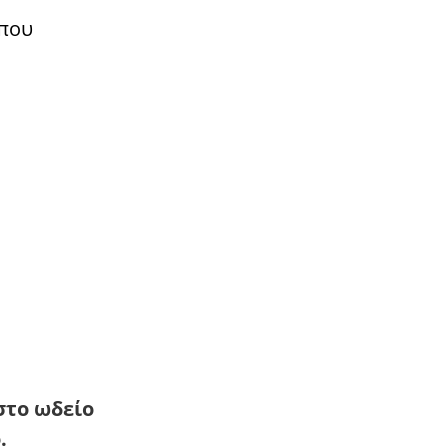
όπου
στο ωδείο
.