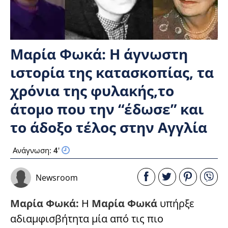
Μαρία Φωκά: Η άγνωστη
ιστορία της κατασκοπίας, τα
χρόνια της φυλακής,το
άτομο που την “έδωσε” και
το άδοξο τέλος στην Αγγλία
Ανάγνωση:
4
'
Newsroom
Μαρία Φωκά:
Η
Mαρία Φωκά
υπήρξε
αδιαμφισβήτητα μία από τις πιο