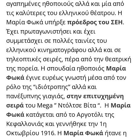
αγαπημένες ηθοποιούς αλλά και μία από
τις καλύτερες του ελληνικού θέατρου. Η
Μαρία Φωκά υπήρξε
πρόεδρος του ΣΕΗ
.
Έχει πρωταγωνιστήσει και έχει
συμμετάσχει σε πολλές ταινίες του
ελληνικού κινηματογράφου αλλά και σε
τηλεοπτικές σειρές, πέρα από την θεατρική
της πορεία. Η σπουδαία ηθοποιός
Μαρία
Φωκά
έγινε ευρέως γνωστή μέσα από τον
ρόλο της “ιδιότροπης” αλλά και
πανέξυπνης γιαγιάς,
στην επιτυχημένη
σειρά
του Mega ” Ντόλτσε Βίτα “. Η
Μαρία
Φωκά
κατάγεται από το Αργοτόλι της
Κεφαλλονιάς και γεννήθηκε την 1η
Οκτωβρίου 1916. Η
Μαρία Φωκά
ήτανε η