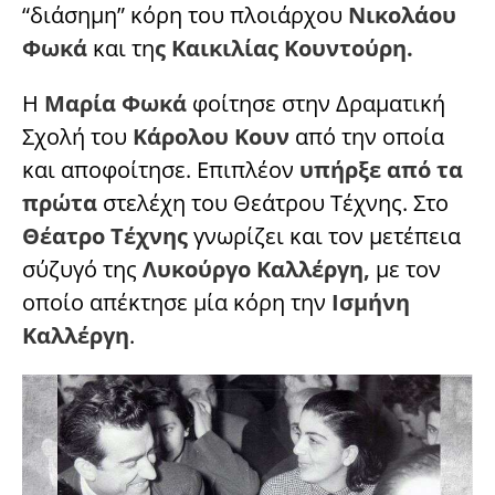
“διάσημη” κόρη του πλοιάρχου
Νικολάου
Φωκά
και τη
ς Καικιλίας Κουντούρη.
Η
Μαρία Φωκά
φοίτησε στην Δραματική
Σχολή του
Κάρολου Κουν
από την οποία
και αποφοίτησε. Επιπλέον
υπήρξε από τα
πρώτα
στελέχη του Θεάτρου Τέχνης. Στο
Θέατρο Τέχνης
γνωρίζει και τον μετέπεια
σύζυγό της
Λυκούργο Καλλέργη,
με τον
οποίο απέκτησε μία κόρη την
Ισμήνη
Καλλέργη
.