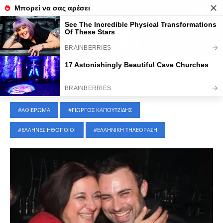
Τελευταίες Ειδήσεις
ΑΦΙΕΡΩΜΑΤΑ
|
4 Μαΐου 2023
ΑΦΙΕΡΩΜΑ
ΓΙΩΡΓΟΣ ΚΑΠΟΥΤΖΙΔΗΣ
ΕΛΛΗΝΕΣ ΗΘΟΠΟΙΟΙ
ΕΛΛΗΝΙΚΗ ΤΗΛΕΟΡΑΣΗ