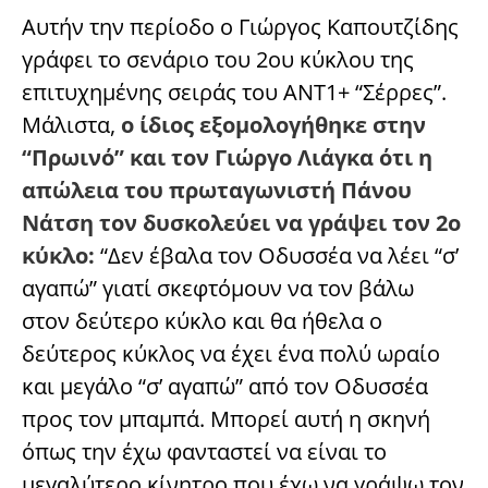
Αυτήν την περίοδο ο Γιώργος Καπουτζίδης
γράφει το σενάριο του 2ου κύκλου της
επιτυχημένης σειράς του ANT1+ “Σέρρες”.
Μάλιστα,
ο ίδιος εξομολογήθηκε στην
“Πρωινό” και τον Γιώργο Λιάγκα ότι η
απώλεια του πρωταγωνιστή Πάνου
Νάτση τον δυσκολεύει να γράψει τον 2ο
κύκλο:
“Δεν έβαλα τον Οδυσσέα να λέει “σ’
αγαπώ” γιατί σκεφτόμουν να τον βάλω
στον δεύτερο κύκλο και θα ήθελα ο
δεύτερος κύκλος να έχει ένα πολύ ωραίο
και μεγάλο “σ’ αγαπώ” από τον Οδυσσέα
προς τον μπαμπά. Μπορεί αυτή η σκηνή
όπως την έχω φανταστεί να είναι το
μεγαλύτερο κίνητρο που έχω να γράψω τον