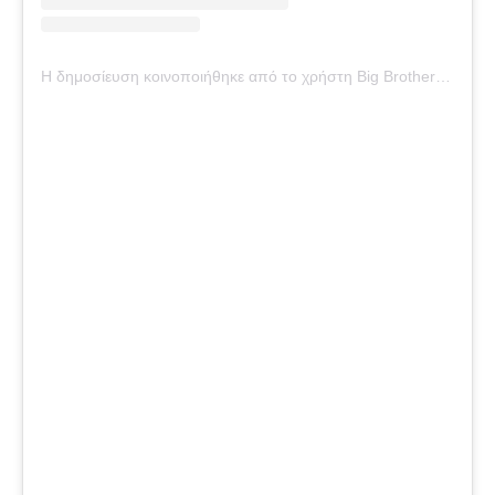
Η δημοσίευση κοινοποιήθηκε από το χρήστη Big Brother Official (@big_brother_official_page_)