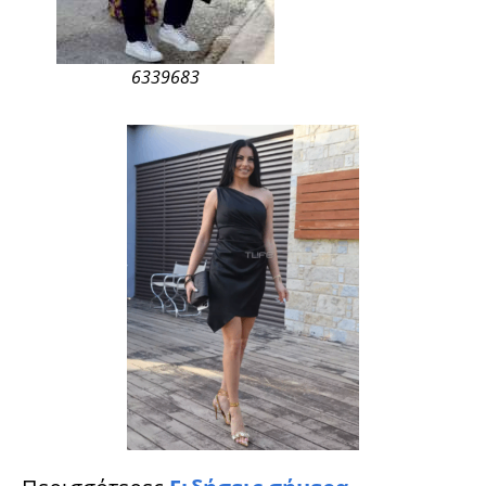
6339683