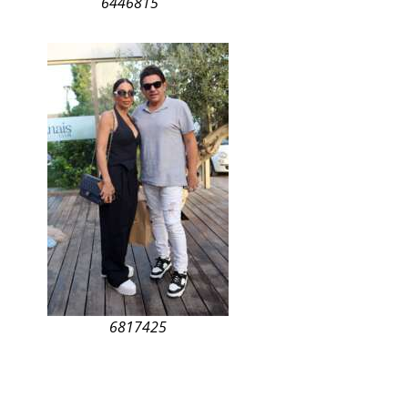
6446815
6817425