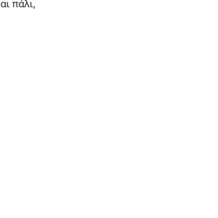
αι πάλι,