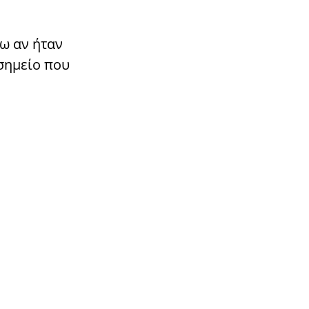
ρω αν ήταν
 σημείο που