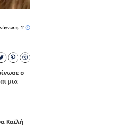
νάγνωση:
1
'
οίνωσε ο
αι μια
ύα Καϊλή