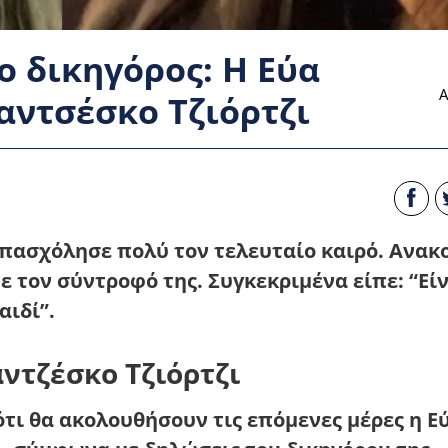
ο δικηγόρος: Η Εύα
Α
αντσέσκο Τζιόρτζι
 απασχόλησε πολύ τον τελευταίο καιρό. Ανακ
ε τον σύντροφό της. Συγκεκριμένα είπε: “Είν
αιδί”.
αντζέσκο Τζιόρτζι
ότι θα ακολουθήσουν τις επόμενες μέρες η Ε