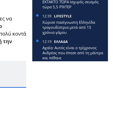
ΕΚΤΑΚΤΟ ΤΏΡΑ Ισχυρός σεισμός
τώρα 5,5 ΡΊΧΤΕΡ
12:39
LIFESTYLE
ες να
Χώρισε πασίγνωστη Ελληνίδα
ο
τραγουδίστρια μετά από 15
χρόνια γάμου
 πολύ κοντά
ή την
12:19
ΕΛΛΑΔΑ
Αχαΐα: Αυτός είναι ο τρίχρονος
Ανδρέας που έπεσε από τη μάντρα
και πέθανε
12:09
ΕΛΛΑΔΑ
Έφυγε από τη ζωή 40χρονη
μητέρα δύο μικρών παιδιών
12:00
ΕΛΛΑΔΑ
Επίδομα 250 ευρώ: Έρχεται
νωρίτερα – Πότε πληρώνονται οι
1,4 εκατ. συνταξιούχοι
11:33
ΚΟΣΜΟΣ