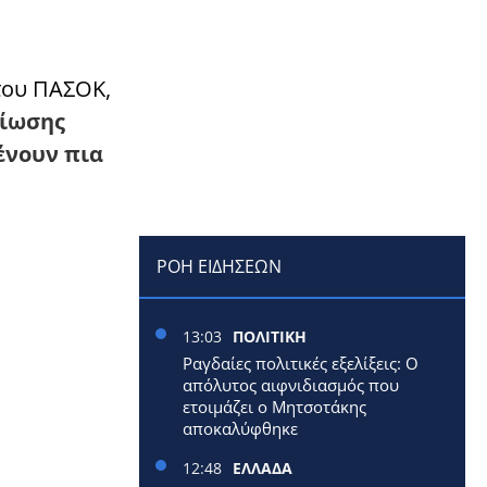
του ΠΑΣΟΚ,
βίωσης
μένουν πια
ΡΟΗ ΕΙΔΗΣΕΩΝ
13:03
ΠΟΛΙΤΙΚΗ
Ραγδαίες πολιτικές εξελίξεις: Ο
απόλυτος αιφνιδιασμός που
ετοιμάζει ο Μητσοτάκης
αποκαλύφθηκε
12:48
ΕΛΛΑΔΑ