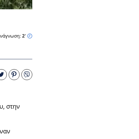
νάγνωση:
2
'
υ, στην
έναν