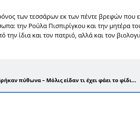
φόνος των τεσσάρων εκ των πέντε βρεφών που 
σωπα: την Ρούλα Πισπιρίγκου και την μητέρα τ
την ίδια και τον πατριό, αλλά και τον βιολογι
ρήκαν πύθωνα – Μόλις είδαν τι έχει φάει το φίδι…