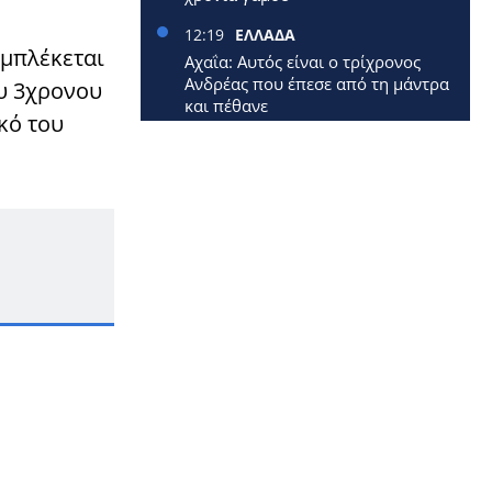
12:19
ΕΛΛΑΔΑ
εμπλέκεται
Αχαΐα: Αυτός είναι ο τρίχρονος
Ανδρέας που έπεσε από τη μάντρα
ου 3χρονου
και πέθανε
κό του
12:09
ΕΛΛΑΔΑ
Έφυγε από τη ζωή 40χρονη
μητέρα δύο μικρών παιδιών
12:00
ΕΛΛΑΔΑ
Επίδομα 250 ευρώ: Έρχεται
νωρίτερα – Πότε πληρώνονται οι
1,4 εκατ. συνταξιούχοι
11:33
ΚΟΣΜΟΣ
Επεσε αεροπλάνο: Σκοτώθηκαν
όλοι οι επιβάτες
11:12
LIFESTYLE
ΠΑΝΕΛΛΗΝΙΑ ΣΥΓΚΙΝΗΣΗ ΓΙΑ ΤΟΝ
ΤΡΑΓΟΥΔΙΣΤΗ, ΔΗΜΗΤΡΗ ΚΟΚΟΤΑ