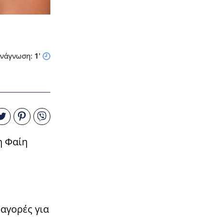
νάγνωση:
1
'
η Φαίη
 αγορές για