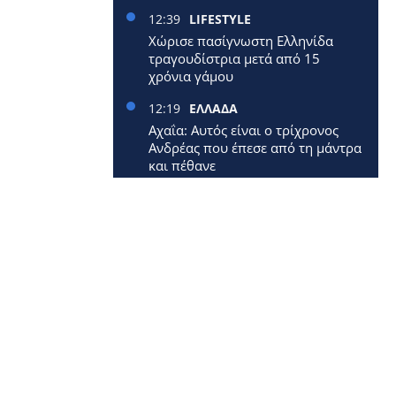
12:39
LIFESTYLE
Χώρισε πασίγνωστη Ελληνίδα
τραγουδίστρια μετά από 15
χρόνια γάμου
12:19
ΕΛΛΑΔΑ
Αχαΐα: Αυτός είναι ο τρίχρονος
Ανδρέας που έπεσε από τη μάντρα
και πέθανε
12:09
ΕΛΛΑΔΑ
Έφυγε από τη ζωή 40χρονη
μητέρα δύο μικρών παιδιών
12:00
ΕΛΛΑΔΑ
Επίδομα 250 ευρώ: Έρχεται
νωρίτερα – Πότε πληρώνονται οι
1,4 εκατ. συνταξιούχοι
11:33
ΚΟΣΜΟΣ
Επεσε αεροπλάνο: Σκοτώθηκαν