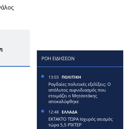
γάλος
η
ΡΟΗ ΕΙΔΗΣΕΩΝ
13:03
ΠΟΛΙΤΙΚΗ
Ραγδαίες πολιτικές εξελίξεις: Ο
απόλυτος αιφνιδιασμός που
ετοιμάζει ο Μητσοτάκης
αποκαλύφθηκε
12:48
ΕΛΛΑΔΑ
ΕΚΤΑΚΤΟ ΤΏΡΑ Ισχυρός σεισμός
τώρα 5,5 ΡΊΧΤΕΡ