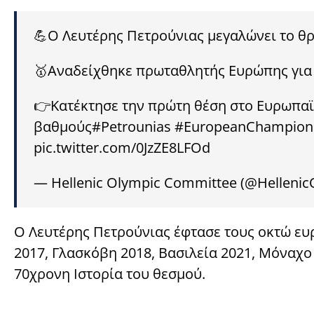
💪Ο Λευτέρης Πετρούνιας μεγαλώνει το θρ
🥇Αναδείχθηκε πρωταθλητής Ευρώπης για 
👉Κατέκτησε την πρώτη θέση στο Ευρωπαϊ
βαθμούς
#Petrounias
#EuropeanChampion
pic.twitter.com/0JzZE8LFOd
— Ηellenic Olympic Committee (@Hellenic
Ο Λευτέρης Πετρούνιας έφτασε τους οκτώ ευρ
2017, Γλασκόβη 2018, Βασιλεία 2021, Μόναχο 
70χρονη Ιστορία του θεσμού.