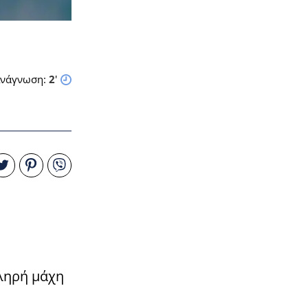
νάγνωση:
2
'
κληρή μάχη