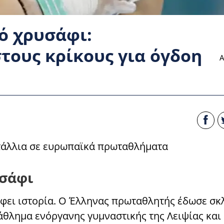
ό χρυσάφι:
ους κρίκους για όγδοη
Α
άλλια σε ευρωπαϊκά πρωταθλήματα
υσάφι
άφει ιστορία. Ο Έλληνας πρωταθλητής έδωσε σ
άθλημα ενόργανης γυμναστικής της Λειψίας και