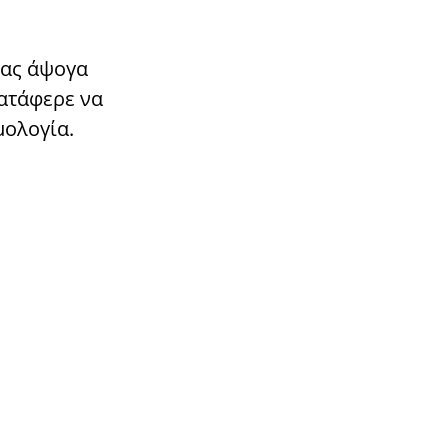
τας άψογα
ατάφερε να
μολογία.