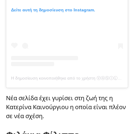
Δείτε αυτή τη δημοσίευση στο Instagram.
Η δημοσίευση κοινοποιήθηκε από το χρήστη ⓋⒶⓈⒾⓁⒾⓀⒾ ⓁⒶⓈⓀⒶⓇⒶⓀⒾ (@vasolaskaraki)
Νέα σελίδα έχει γυρίσει στη ζωή της η
Κατερίνα Καινούργιου η οποία είναι πλέον
σε νέα σχέση.