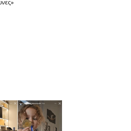
ώνες»