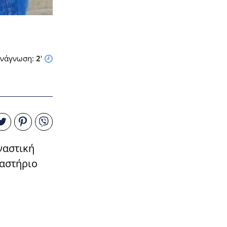
νάγνωση:
2
'
ναστική
ναστήριο