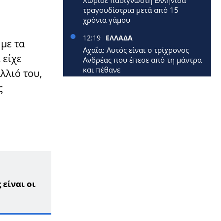
Χώρισε πασίγνωστη Ελληνίδα
τραγουδίστρια μετά από 15
χρόνια γάμου
12:19
ΕΛΛΑΔΑ
με τα
Αχαΐα: Αυτός είναι ο τρίχρονος
 είχε
Ανδρέας που έπεσε από τη μάντρα
και πέθανε
λλιό του,
ς
12:09
ΕΛΛΑΔΑ
Έφυγε από τη ζωή 40χρονη
μητέρα δύο μικρών παιδιών
12:00
ΕΛΛΑΔΑ
Επίδομα 250 ευρώ: Έρχεται
νωρίτερα – Πότε πληρώνονται οι
1,4 εκατ. συνταξιούχοι
11:33
ΚΟΣΜΟΣ
 είναι οι
Επεσε αεροπλάνο: Σκοτώθηκαν
όλοι οι επιβάτες
11:12
LIFESTYLE