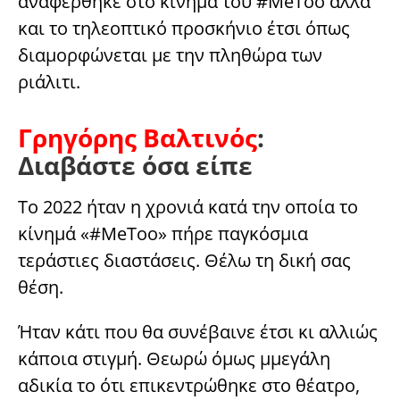
αναφέρθηκε στο κίνημα του #MeToo αλλά
και το τηλεοπτικό προσκήνιο έτσι όπως
διαμορφώνεται με την πληθώρα των
ριάλιτι.
Γρηγόρης Βαλτινός
:
Διαβάστε όσα είπε
Το 2022 ήταν η χρονιά κατά την οποία το
κίνημά «#MeToo» πήρε παγκόσμια
τεράστιες διαστάσεις. Θέλω τη δική σας
θέση.
Ήταν κάτι που θα συνέβαινε έτσι κι αλλιώς
κάποια στιγμή. Θεωρώ όμως µμεγάλη
αδικία το ότι επικεντρώθηκε στο θέατρο,