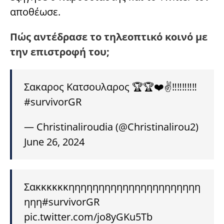
αποθέωσε.
Πώς αντέδρασε το τηλεοπτικό κοινό με
την επιστροφή του;
Σακαρος Κατσουλαρος 🏆🏆❤️✌️‼️‼️‼️‼️‼️
#survivorGR
— Christinaliroudia (@Christinalirou2)
June 26, 2024
Σακκκκκκηηηηηηηηηηηηηηηηηηηηηη
ηηη
#survivorGR
pic.twitter.com/jo8yGKu5Tb