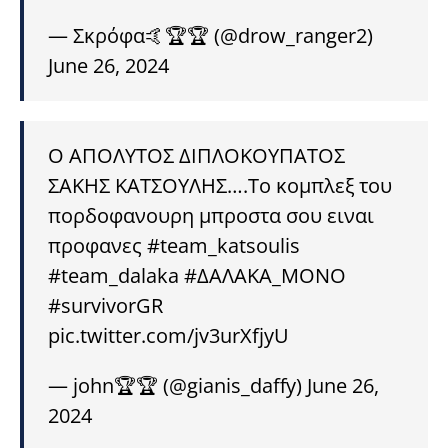
— Σκρόφα🤙🏆🏆 (@drow_ranger2)
June 26, 2024
Ο ΑΠΟΛΥΤΟΣ ΔΙΠΛΟΚΟΥΠΑΤΟΣ
ΣΑΚΗΣ ΚΑΤΣΟΥΛΗΣ….Το κομπλεξ του
πορδοφανουρη μπροστα σου ειναι
προφανες
#team_katsoulis
#team_dalaka
#ΔΑΛΑΚΑ_ΜΟΝΟ
#survivorGR
pic.twitter.com/jv3urXfjyU
— john🏆🏆 (@gianis_daffy)
June 26,
2024