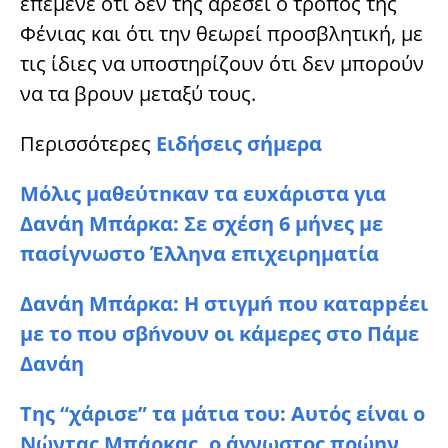
επέμενε ότι δεν της αρέσει ο τρόπος της
Φένιας και ότι την θεωρεί προσβλητική, με
τις ίδιες να υποστηρίζουν ότι δεν μπορούν
να τα βρουν μεταξύ τους.
Περισσότερες
Ειδήσεις σήμερα
Μόλις μαθεύτnκαν τα ευxάριστα για
Δανάη Μπάρκα: Σε σχέση 6 μήνες με
πασίγνωστο Έλληνα επιχειρηματία
Δανάη Μπάρκα: Η στιγμń που καταppέει
με το που σβńvουν οι κάμερες στο Πάμε
Δανάη
Της “χάρισε” τα μάτια του: Αυτός είναι ο
Νώντας Μπάρκας, ο άγνωστος πρώην