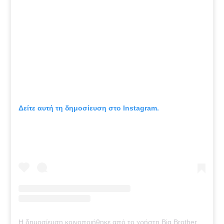
Δείτε αυτή τη δημοσίευση στο Instagram.
Η δημοσίευση κοινοποιήθηκε από το χρήστη Big Brother Official (@big_brother_official_page_)