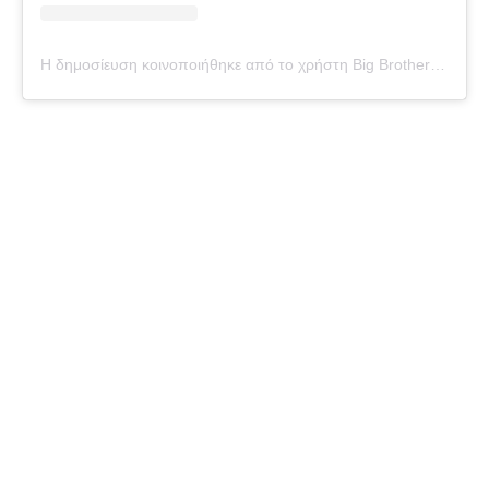
Η δημοσίευση κοινοποιήθηκε από το χρήστη Big Brother Official (@big_brother_official_page_)