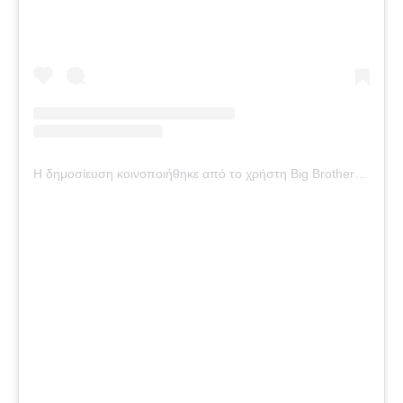
Η δημοσίευση κοινοποιήθηκε από το χρήστη Big Brother Official (@big_brother_official_page_)