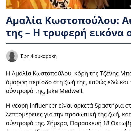
Αμαλία Κωστοπούλου: Αυ
της – Η τρυφερή εικόνα 
Έφη Φουκαράκη
Η Αμαλία Κωστοπούλου, κόρη της Τζένης Μπα
όμορφη περίοδο στη ζωή της, καθώς εδώ και 
σύντροφό της, Jake Medwell.
Η νεαρή influencer είναι αρκετά δραστήρια στ
λεπτομέρειες για την προσωπική της ζωή, κα
σύντροφό της. Σήμερα, Παρασκευή 18 Οκτωβ