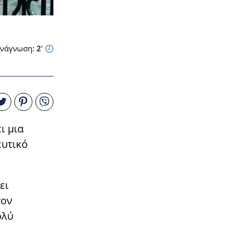
νάγνωση:
2
'
ι μια
ευτικό
ει
τον
ολύ