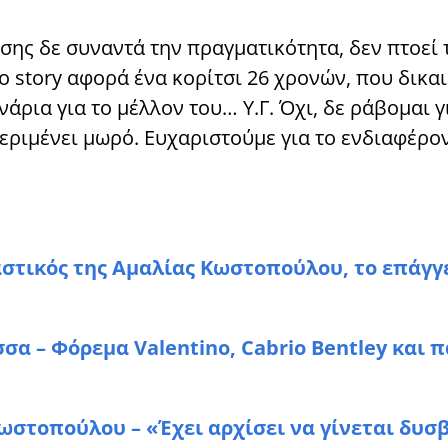
σης δε συναντά την πραγματικότητα, δεν πτοεί 
λο story αφορά ένα κορίτσι 26 χρονών, που δικα
άρια για το μέλλον του… Υ.Γ. Όχι, δε ράβομαι γ
περιμένει μωρό. Ευχαριστούμε για το ενδιαφέρον
αστικός της Αμαλίας Κωστοπούλου, το επάγγ
σα – Φόρεμα Valentino, Cabrio Bentley και 
ωστοπούλου – «Έχει αρχίσει να γίνεται δυσ