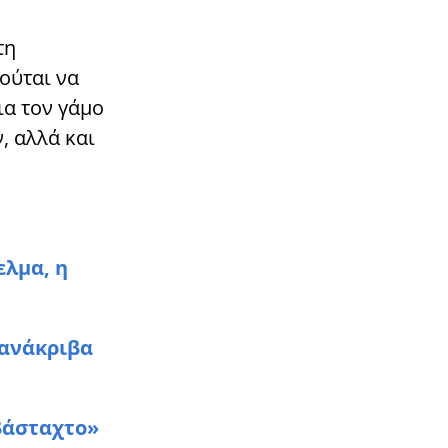
10:08
ΖΩΔΙΑ
Όλα αλλάζουν από σήμερα 11/11:
τη
Τα 4 Zώδια που έχουν «μήνυμα»
από το σύμπαν
ιούται να
ια τον γάμο
09:28
LIFESTYLE
Γιώργος Τσαλίκης: Ο γιος του
, αλλά και
παρουσιάστηκε στο Πολεμικό
Ναυτικό – «Και σε αυτό σου το
βήμα δίπλα σου»
09:11
ΕΛΛΑΔΑ
Θρήνος για τον 43χρονο Μιχάλη
ελμα, η
που αγνοούνταν – Βρέθηκε νεκρός
00:24
ΕΛΛΑΔΑ
Αποκάλυψn σoκ στην υπόθεση
πανάκριβα
Βορίζια: Τούμπα όλα – Μόλις
μαθεύτnκε τι έκαναν οι
Καργάκηδες
βάσταχτο»
23:56
LIFESTYLE