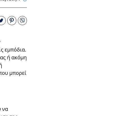
ν
ίς εμπόδια.
τας ή ακόμη
ή
 που μπορεί
υ να