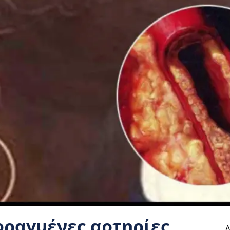
 φραγμένες αρτηρίες
Α