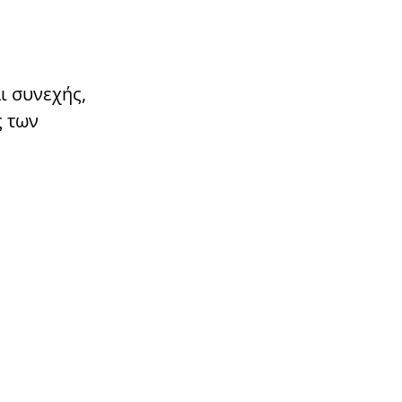
ι συνεχής,
ς των