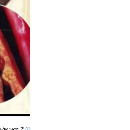
νάγνωση:
7
'