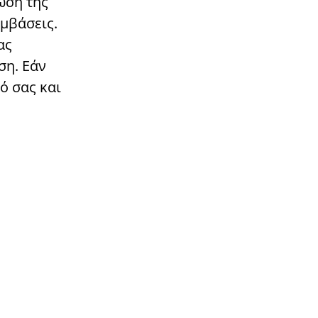
ωση της
εμβάσεις.
ας
ση. Εάν
ό σας και