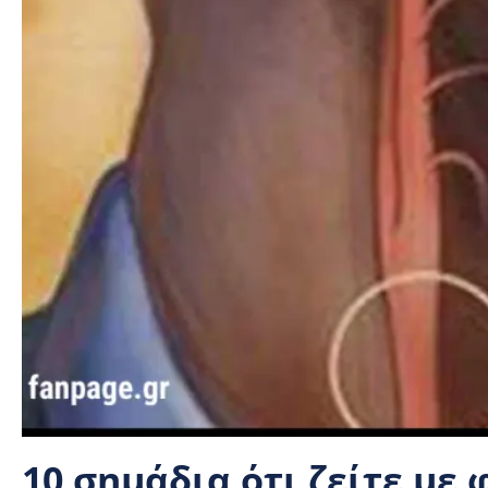
10 σημάδια ότι ζείτε με