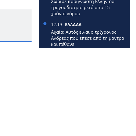
Χώρισε πασίγνωστη Ελληνίδα
τραγουδίστρια μετά από 15
χρόνια γάμου
12:19
ΕΛΛΑΔΑ
Αχαΐα: Αυτός είναι ο τρίχρονος
Ανδρέας που έπεσε από τη μάντρα
και πέθανε
12:09
ΕΛΛΑΔΑ
Έφυγε από τη ζωή 40χρονη
μητέρα δύο μικρών παιδιών
12:00
ΕΛΛΑΔΑ
Επίδομα 250 ευρώ: Έρχεται
νωρίτερα – Πότε πληρώνονται οι
1,4 εκατ. συνταξιούχοι
11:33
ΚΟΣΜΟΣ
Επεσε αεροπλάνο: Σκοτώθηκαν
όλοι οι επιβάτες
11:12
LIFESTYLE