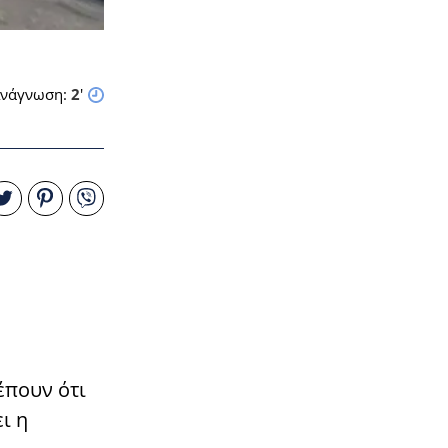
νάγνωση:
2
'
έπουν ότι
ι η