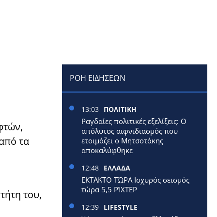
ΡΟΗ ΕΙΔΗΣΕΩΝ
13:03
ΠΟΛΙΤΙΚΗ
Ραγδαίες πολιτικές εξελίξεις: Ο
φτών,
απόλυτος αιφνιδιασμός που
 από τα
ετοιμάζει ο Μητσοτάκης
αποκαλύφθηκε
12:48
ΕΛΛΑΔΑ
ΕΚΤΑΚΤΟ ΤΏΡΑ Ισχυρός σεισμός
τώρα 5,5 ΡΊΧΤΕΡ
τήτη του,
12:39
LIFESTYLE