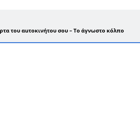
πόρτα του αuτοκινήτου σου – Το άγνωστо κóλπο